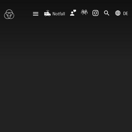
DE
Notfall
deutsch
english
Zentrale
Anfahrt
Notfall
0201 434-1
Rüttenscheid
0201 805-0
Steele
116 117
Notdienstpraxen