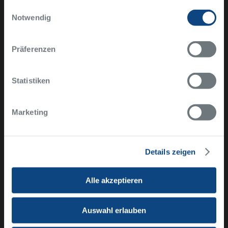
Einwilligungsauswahl
eine
Notwendig
individualisierte
Medizin für jeden
Präferenzen
Patienten
möglich.
Statistiken
Chefarzt Prof. Dr. med.
Marketing
Daniel Dirkmann
Klinik für Anästhesiologie,
Intensivmedizin und
Details zeigen
Schmerztherapie
Alle akzeptieren
Auswahl erlauben