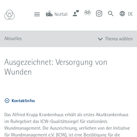
DE
Notfall
deutsch
english
Zentrale
Anfahrt
Notfall
Aktuelles
Thema wählen
0201 434-1
Rüttenscheid
0201 805-0
Steele
116 117
Notdienstpraxen
Alle Meldungen
Ausgezeichnet: Versorgung von
Veranstaltungen
Wunden
Newsletter
Zum Instagram-Profil
Zum YouTube-Kanal
Kontaktinfos
Presse
Mediathek
Das Alfried Krupp Krankenhaus erhält als erstes Akutkrankenhaus
im Ruhrgebiet das ICW-Qualitätssiegel für stationäres
Wundmanagement. Die Auszeichnung, verliehen von der Initiative
für Wundmanagement e.V. (ICW), ist eine Bestätigung für die