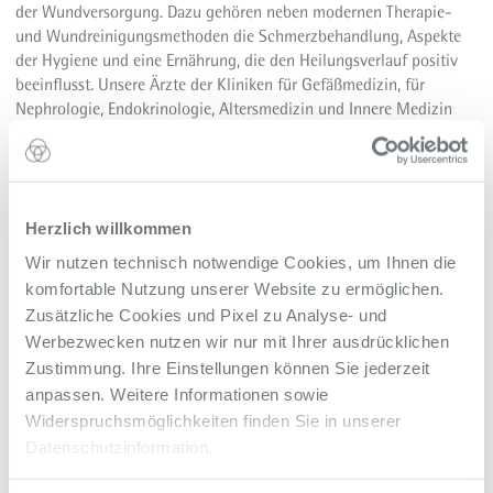
der Wundversorgung. Dazu gehören neben modernen Therapie-
und Wundreinigungsmethoden die Schmerzbehandlung, Aspekte
der Hygiene und eine Ernährung, die den Heilungsverlauf positiv
beeinflusst. Unsere Ärzte der Kliniken für Gefäßmedizin, für
Nephrologie, Endokrinologie, Altersmedizin und Innere Medizin
sowie der Klinik für Plastische, Rekonstruktive und Ästhetische
Chirurgie, Handchirurgie arbeiten hierzu täglich mit Pflegekräften
und Wundexperten zusammen.
Welche Verbandmethoden setzen Sie ein?
Herzlich willkommen
Heute gibt es neben den klassischen Verbandmethoden eine
Wir nutzen technisch notwendige Cookies, um Ihnen die
Vielzahl an Alternativen. Zu unseren Therapie- und
komfortable Nutzung unserer Website zu ermöglichen.
Reinigungsmethoden gehören unter anderem die Ultraschall -
Zusätzliche Cookies und Pixel zu Analyse- und
assistierte Wundreinigung, der Einsatz von Maden oder die
Werbezwecken nutzen wir nur mit Ihrer ausdrücklichen
Vakuumtherapie. Diese macht einen Verbandwechsel seltener
Zustimmung. Ihre Einstellungen können Sie jederzeit
nötig und regt durch Unterdruck die Wundheilung an. In den
anpassen. Weitere Informationen sowie
meisten Fällen werden die Patienten lokal mit einem Gel
Widerspruchsmöglichkeiten finden Sie in unserer
anästhetisiert, damit sie während der Behandlung der Wunde keine
Datenschutzinformation.
Schmerzen haben. Das spezielle Gel wird in unserer Apotheke
zusammengestellt und geht auf eine hauseigene Rezeptur zurück.