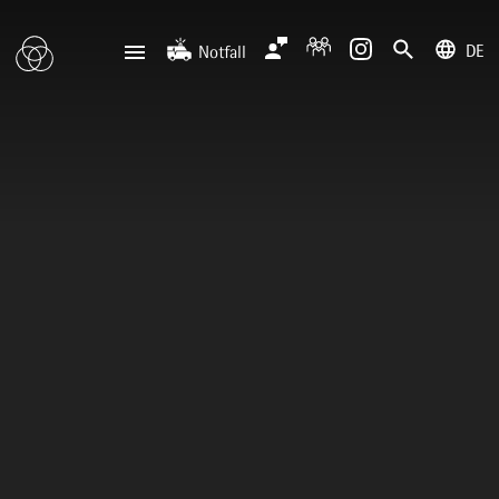
DE
Notfall
deutsch
english
Zentrale
Anfahrt
Notfall
0201 434-1
Rüttenscheid
0201 805-0
Steele
116 117
Notdienstpraxen