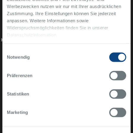
Werbezwecken nutzen wir nur mit Ihrer ausdrücklichen
Zustimmung. Ihre Einstellungen können Sie jederzeit
anpassen. Weitere Informationen sowie
Widerspruchsmöglichkeiten finden Sie in unserer
Datenschutzinformation.
Sie im
Mittelpunkt:
Einwilligungsauswahl
Einsatz, Wissen
Notwendig
und moderne
Technologie für
Präferenzen
Ihre
maßgeschneiderte
Statistiken
Behandlung
Marketing
Prof. Dr. med. Dr. (Univ.
Verona) Florian Ebner