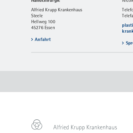
Handchirurgie
Nicol
Alfried Krupp Krankenhaus
Tele
Steele
Telef
Hellweg 100
plast
45276 Essen
kran
Anfahrt
Spr