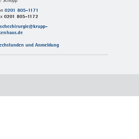
e Schöpp
0201 805-1171
fon
0201 805-1172
ax
ischechirurgie@krupp-
kenhaus.de
echstunden und Anmeldung