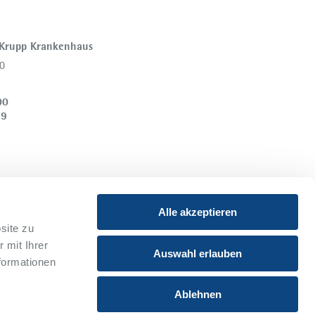
 Krupp Krankenhaus
0
00
39
Alle akzeptieren
site zu
 mit Ihrer
Instagram
Youtube
Auswahl erlauben
formationen
Xing
Ablehnen