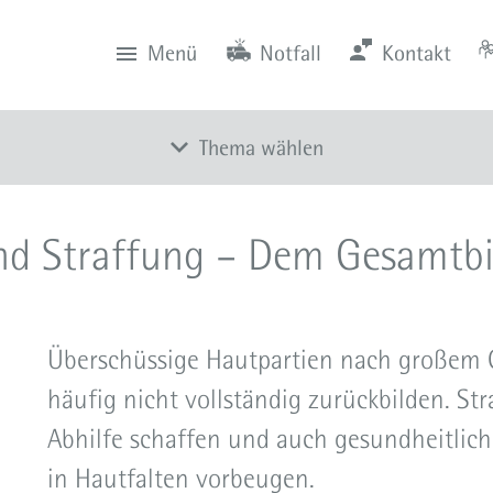
Menü
Notfall
Kontakt
0201 434-1
Rüttenscheid
Zentrale
Anfahrt
0201 805-0
Steele
Notfall
116 117
Notdienstpraxen
Thema wählen
Überblick
nd Straffung – Dem Gesamtbil
Augenlidkorrektur
Ohrenkorrektur
Nasenkorrektur
Überschüssige Hautpartien nach großem G
Mund- und Lippenkorrektur
häufig nicht vollständig zurückbilden. S
Hals- und Gesichtsstraffung
Abhilfe schaffen und auch gesundheitli
Brustoperationen
in Hautfalten vorbeugen.