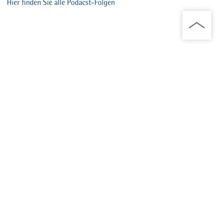
Hier finden Sie alle Podacst-Folgen
Chefarzt/ Oberärzte
Dr. med. Michael Horacek
Kommissarischer Chefarzt
Vera Feulgen
Abteilungsärztin Altersmedizin
Silke Beuttenmüller
Oberärztin Altersmedizin