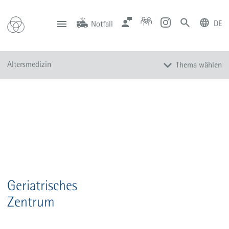
DE
Notfall
deutsch
english
Zentrale
Anfahrt
Notfall
Altersmedizin
Thema wählen
0201 434-1
Rüttenscheid
0201 805-0
Steele
116 117
Notdienstpraxen
Übersicht
Podcast Geri unter'm Dach
Geriatrisches
Zentrum