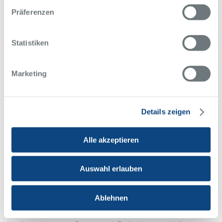
Präferenzen
Statistiken
Marketing
Details zeigen
Abteilung für Krankenhaushygiene und
Alle akzeptieren
Infektiologie
Im Alfried Krupp Krankenhaus ist der Einsatz von
Auswahl erlauben
hygienebeauftragten Ärzten und Fachpflegekräften für
Hygiene selbstverständlich. Als eigenständige
Ablehnen
Abteilung erfasst das Team kontinuierlich alle