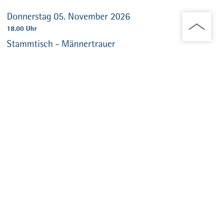
Donnerstag 05. November 2026
18.00 Uhr
Stammtisch - Männertrauer
Ambulanter Hospizdienst lädt ein
mehr anzeigen
Freitag 06. November 2026
16.00 Uhr
Patienteninfo: Offene Rhythmus-Sprechstunde
Herz-Spezialisten beantworten Ihre Fragen
mehr anzeigen
Montag 09. November 2026