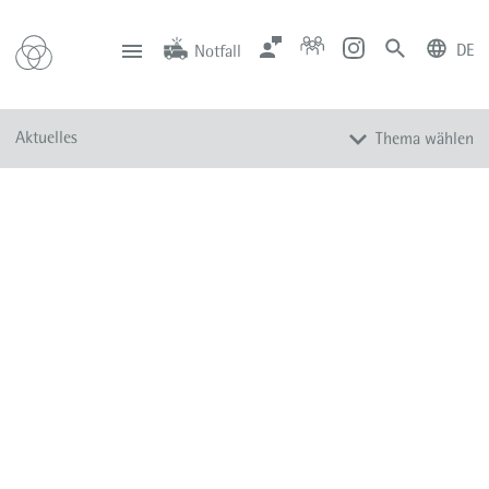
DE
Notfall
deutsch
english
Zentrale
Anfahrt
Notfall
Aktuelles
Thema wählen
0201 434-1
Rüttenscheid
0201 805-0
Steele
116 117
Notdienstpraxen
Alle Meldungen
Veranstaltungen
Newsletter
Zum Instagram-Profil
Zum YouTube-Kanal
Presse
Mediathek