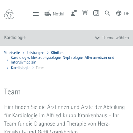
DE
Notfall
deutsch
english
Zentrale
Anfahrt
Notfall
Kardiologie
Thema wählen
0201 434-1
Rüttenscheid
0201 805-0
Steele
116 117
Notdienstpraxen
Startseite
Leistungen
Kliniken
Überblick
Kardiologie, Elektrophysiologie, Nephrologie, Altersmedizin und
Tagesklinik
Intensivmedizin
Kardiologie
Team
Team
Kardiologische Funktionsdiagnostik
Team
Bettenstationen
Chest Pain Unit
Hier finden Sie die Ärztinnen und Ärzte der Abteilung
Heart Failure Unit
für Kardiologie im Alfried Krupp Krankenhaus – Ihr
Interventionelle Kardiologie
Team für die Diagnose und Therapie von Herz-,
Interventionelle Klappentherapie
Kreislauf- und Gefäßkrankheiten.