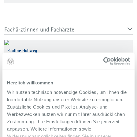
Fachärztinnen und Fachärzte
Pauline Hollweg
Oberärztin Kardiologie
Dr. med. Alexander John
Herzlich willkommen
Facharzt für Innere Medizin und Kardiologie
Wir nutzen technisch notwendige Cookies, um Ihnen die
komfortable Nutzung unserer Website zu ermöglichen.
Dr. med. Diana Laubenthal
Zusätzliche Cookies und Pixel zu Analyse- und
Fachärztin für Innere Medizin und Kardiologie
Werbezwecken nutzen wir nur mit Ihrer ausdrücklichen
Zustimmung. Ihre Einstellungen können Sie jederzeit
anpassen. Weitere Informationen sowie
Dr. med. Aura-Elena Mazalu
Widerspruchsmöglichkeiten finden Sie in unserer
Fachärztin für Innere Medizin und Kardiologie