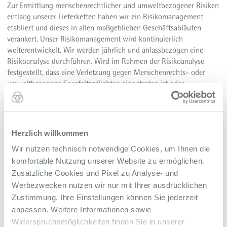
Zur Ermittlung menschenrechtlicher und umweltbezogener Risiken
entlang unserer Lieferketten haben wir ein Risikomanagement
etabliert und dieses in allen maßgeblichen Geschäftsabläufen
verankert. Unser Risikomanagement wird kontinuierlich
weiterentwickelt. Wir werden jährlich und anlassbezogen eine
Risikoanalyse durchführen. Wird im Rahmen der Risikoanalyse
festgestellt, dass eine Verletzung gegen Menschenrechts- oder
umweltbezogene Sorgfaltspflichten eingetreten ist oder
unmittelbar bevorsteht, werden wir unverzüglich angemessene
Abhilfemaßnahmen ergreifen, um diese Verletzungen zu
verhindern, zu beenden oder das Ausmaß der Verletzungen zu
minimieren.
Herzlich willkommen
Bei der Auswahl unter anderem unserer Lieferanten,
Wir nutzen technisch notwendige Cookies, um Ihnen die
Handwerksbetriebe und Dienstleister achten wir neben der
komfortable Nutzung unserer Website zu ermöglichen.
ökonomischen Komponente auch auf sozial und nachhaltige
Zusätzliche Cookies und Pixel zu Analyse- und
Gesichtspunkte. So setzen wir die Sorgfaltspflichten, wie das
Werbezwecken nutzen wir nur mit Ihrer ausdrücklichen
Achten der Menschenrechte und die Verpflichtung zum
Zustimmung. Ihre Einstellungen können Sie jederzeit
Umweltschutz sowie der Nachhaltigkeit als Grundbedingung für
anpassen. Weitere Informationen sowie
eine geschäftliche Beziehung voraus. Bei etwaigen Verstößen
Widerspruchsmöglichkeiten finden Sie in unserer
werden wir angemessene Reaktionsmaßnahmen treffen.