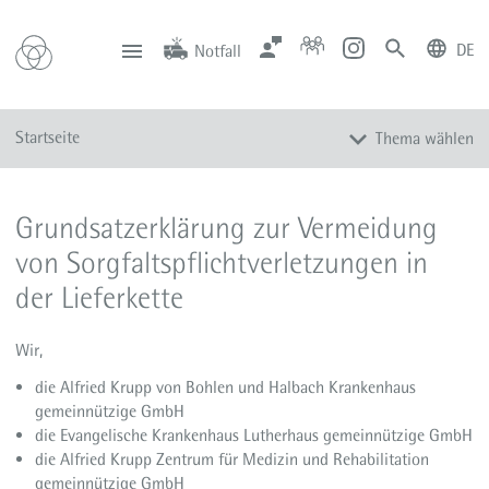
DE
Notfall
deutsch
english
Zentrale
Anfahrt
Notfall
Startseite
Thema wählen
0201 434-1
Rüttenscheid
0201 805-0
Steele
116 117
Notdienstpraxen
Unsere Häuser
Grundsatzerklärung zur Vermeidung
Leistungen
von Sorgfaltspflichtverletzungen in
Service
der Lieferkette
Über uns
Karriere
Wir,
Aktuelles
die Alfried Krupp von Bohlen und Halbach Krankenhaus
hernie
gemeinnützige GmbH
neurology-symposium
die Evangelische Krankenhaus Lutherhaus gemeinnützige GmbH
die Alfried Krupp Zentrum für Medizin und Rehabilitation
neurologie-symposium
gemeinnützige GmbH