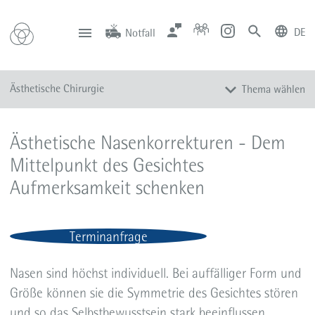
DE
Notfall
deutsch
english
Zentrale
Anfahrt
Notfall
Ästhetische Chirurgie
Thema wählen
0201 434-1
Rüttenscheid
0201 805-0
Steele
116 117
Notdienstpraxen
Überblick
Ästhetische Nasenkorrekturen - Dem
Augenlidkorrektur
Mittelpunkt des Gesichtes
Ohrenkorrektur
Aufmerksamkeit schenken
Nasenkorrektur
Mund- und Lippenkorrektur
Hals- und Gesichtsstraffung
Terminanfrage
Brustoperationen
Nasen sind höchst individuell. Bei auffälliger Form und
Körpermodellierung und -straffung
Größe können sie die Symmetrie des Gesichtes stören
Schweißdrüsenoperationen
und so das Selbstbewusstsein stark beeinflussen.