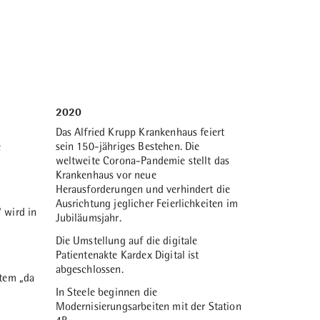
d
Während des 2. Weltkrieges werden dem
aates.
 das
Krankenhaus zwar Schäden zugefügt,
 von
jedoch konnten diese selbständig
d 30
behoben werden.
1900
gende
wird das
Bau von zwei Kapellen am Altenhof. Die
se
tete
noch erhaltene Katholische Kapelle wird
ie,
heute als ökumenisches Gotteshaus
ützt von
genutzt.
2020
 dem
Das Alfried Krupp Krankenhaus feiert
gshäuser
rurg ist.
e
sein 150-jähriges Bestehen. Die
en.
weltweite Corona-Pandemie stellt das
Krankenhaus vor neue
1969
Herausforderungen und verhindert die
Ausrichtung jeglicher Feierlichkeiten im
45-
Auf neuem Grundstück zwischen
 wird in
Jubiläumsjahr.
us und
Augener Straße und Hellweg beginnt der
Neubau des Lutherhaus nach Entwurf
Die Umstellung auf die digitale
von Prof. Peter Poelzig.
1914
Patientenakte Kardex Digital ist
abgeschlossen.
In der Nähe des Krankenhauses an der
stem „da
es
Hoffnungsstraße/ Lazarettstraße wird ein
In Steele beginnen die
 nach
Bad für physikalische Heilmethoden
Modernisierungsarbeiten mit der Station
nold
errichtet, welches mit modernen