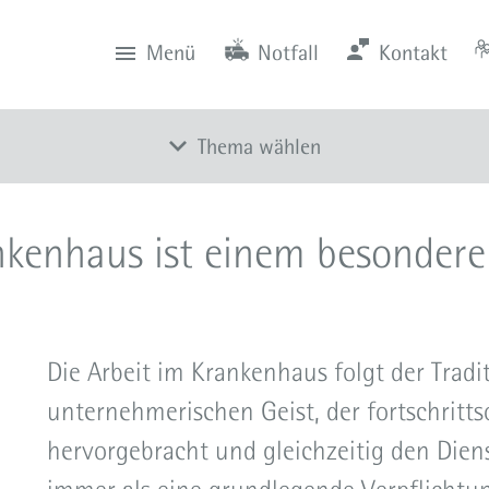
Menü
Notfall
Kontakt
0201 434-1
Rüttenscheid
Zentrale
Anfahrt
0201 805-0
Steele
Notfall
116 117
Notdienstpraxen
Thema wählen
Unser Anspruch: Spitzenmedizin
nkenhaus ist einem besonderen
Tradition und Stiftung: Unsere Historie
Unsere Werte
Ethikkomitee
Die Arbeit im Krankenhaus folgt der Tradi
Unternehmensleitung und Organisation
unternehmerischen Geist, der fortschritts
hervorgebracht und gleichzeitig den Dien