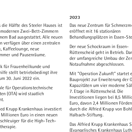
rettstraße und Hoffnungsstraße
(1909) als Entbindungsheim gegr
unter anderem durch ein
Mütter, die mindestens das zwei
s Operationshaus und mehr
zur Welt gebracht hatten, konnte
1976
2023
rweitert.
dort acht bis zehn Tage erholen.
e Altenpflegeseminar in Essen
Richtfest der „Krankenpflegeschu
 die Hälfte des Steeler Hauses ist
Das neue Zentrum für Schmerzm
 Lutherhaus gegründet.
der Ruhr"
 modernen Zwei-Bett-Zimmern
eröffnet mit 16 stationären
nem Bad ausgestattet. Alle neuen
1935 bis 1937
Behandlungsplätzen in Essen-Ste
n verfügen über einen zentralen
Neubau eines repräsentativen
beleuchtung des
Der neue Schockraum in Essen-
, Kaffeelounge, neue
Eingangsgebäudes an der
hausgeländes wird durch eine
Rüttenscheid geht in Betrieb. Dam
1986
immer und Pausenräume.
Hoffnungsstraße/ Lazarettstraße.
steuerbare elektrische
der umfangreiche Umbau der Zen
ung der Lutherhauskapelle und
Errichtung eines Anbaus mit wei
ung ersetzt.
Notaufnahme abgeschlossen.
ik für Frauenheilkunde und
estalteten Eingangshalle.
Patientenzimmern, großzügigere
ilfe stellt betriebsbedingt ihre
Mit "Operation Zukunft" startet 
Aufenthaltsräumen und der
um 30. Juni 2022 ein.
Bauprojekt zur Erweiterung der 
Patientenbibliothek.
Kapazitäten um vier moderne Säl
le für Operationstechnische
7. Etage in Rüttenscheid. Die
ten (OTA) wird staatlich
Investitionen liegen bei 8,5 Mill
t.
Euro, davon 2,4 Millionen Förde
ied Krupp Krankenhaus investiert
durch die Alfried Krupp von Boh
 Millionen Euro in einen neuen
Halbach-Stiftung.
schleuiger für die High-Tech-
1942 bis 1945
Das Alfried Krupp Krankenhaus S
therapie.
(Evangelisches Krankenhaus Luth
eginn am 1. September. Das
Auf dem Altenhof haben seit Jan