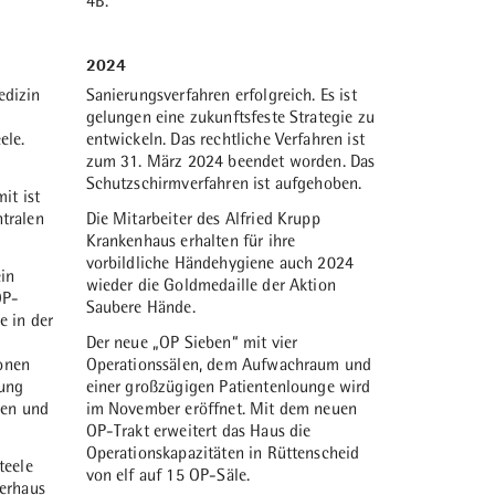
4B.
ündet.
Einrichtungen ausgestattet ist und auch
te Kind
Nichtwerksangehörigen zur Verfügung
n sich
steht.
1981
2024
le an
Im Herbst 1981 erfolgt der Abriss des
edizin
Sanierungsverfahren erfolgreich. Es ist
alten Lutherhaus-Gebäudes.
gelungen eine zukunftsfeste Strategie zu
ele.
entwickeln. Das rechtliche Verfahren ist
1938
zum 31. März 2024 beendet worden. Das
Die gynäkologische Abteilung der
Schutzschirmverfahren ist aufgehoben.
Krankenanstalten wird zum Altenhof
it ist
1987
verlegt und hier als Frauenklinik
tralen
Die Mitarbeiter des Alfried Krupp
teren
Ein Großbrand am 23. November führt
(Krankenhaus am Altenhof)
Krankenhaus erhalten für ihre
n
zur zwischenzeitlichen Stillegung des
weitergeführt.
vorbildliche Händehygiene auch 2024
ein
Krankenhauses. Brandursache ist die
wieder die Goldmedaille der Aktion
OP-
Explosion zweier Gasflaschen auf dem
Saubere Hände.
e in der
Dach des Funktionstraktes. Alle Patienten
Der neue „OP Sieben“ mit vier
können evakuiert werden. Nach 14
ionen
Operationssälen, dem Aufwachraum und
Wochen kann der Betrieb in
rung
einer großzügigen Patientenlounge wird
provisorischen Einrichtungen auf der
len und
im November eröffnet. Mit dem neuen
Wiese vor dem Krankenhaus wieder
OP-Trakt erweitert das Haus die
aufgenommen werden. Die Stationen
Operationskapazitäten in Rüttenscheid
werden nach und nach wieder eröffnet.
1960
teele
von elf auf 15 OP-Säle.
Bei der anschließenden
erhaus
uar
Die 22 ehemaligen Erholungshäuser am