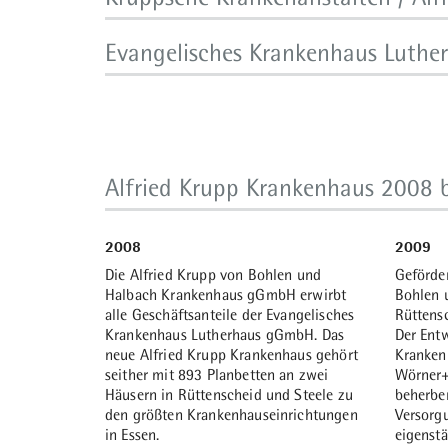
Evangelisches Krankenhaus Luther
1850 b
1811 bis 1853
Die Zahl
Nach der Gründung der Firma Fried.
durch d
Krupp im Jahr 1811 werden erkrankte
1883
1884
Kruppsc
Arbeiter der Gußstahlfabrik zunächst
Auf Initiative des Pastors der Gemeinde
Das erst
an. Der 
vom Firmeninhaber Alfred Krupp
Königssteele Gustav Otto Augener wird
Augener
groß.
unterstützt. Um 1836 wird eine erste
der Bau eines Krankenhauses geplant.
Reichsma
Alfried Krupp Krankenhaus 2008 b
Hilfskrankenkasse eingerichtet, im Jahr
Anlässlich des 400. Geburtstages Martin
eines ei
1853 eine "Kranken- und Sterbekasse"
Luthers soll es den Namen „Lutherhaus"
geplant
für die Gußstahlfabrik.
tragen.
erteilt.
2008
2009
Die Alfried Krupp von Bohlen und
Geförder
Halbach Krankenhaus gGmbH erwirbt
Bohlen 
1895 / 1907
1907
alle Geschäftsanteile der Evangelisches
Rüttens
Die Krankenhauskapazität wird durch
Ein weit
Krankenhaus Lutherhaus gGmbH. Das
Der Ent
Ausbauten auf insgesamt 100 Betten
Betten w
neue Alfried Krupp Krankenhaus gehört
Kranken
erweitert.
betrage
seither mit 893 Planbetten an zwei
Wörner+
Häusern in Rüttenscheid und Steele zu
beherbe
den größten Krankenhauseinrichtungen
Versorg
1926
1929
in Essen.
eigenst