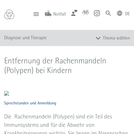
DE
Notfall
deutsch
english
Zentrale
Anfahrt
Notfall
Diagnose und Therapie
Thema wählen
0201 434-1
Rüttenscheid
0201 805-0
Steele
116 117
Notdienstpraxen
Überblick
Entfernung der Rachenmandeln
Entfernung der Gaumenmandeln
(Polypen) bei Kindern
Verkleinerung der Gaumenmandeln
Entfernung der Rachenmandeln
Entnahme eines Lymphknotens
Entfernung der Unterkieferspeicheldrüse
Sprechstunden und Anmeldung
Operation an Nase und Tränenwegen
Die Rachenmandeln (Polypen) sind ein Teil des
Operation der Ohrspeicheldrüse
Immunsystems und für die Abwehr von
Operation am Ohr
Krankheitserregern wichtig. Sie liegen im Nasenrachen