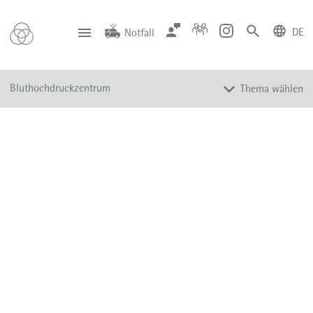
DE
Notfall
deutsch
english
Zentrale
Anfahrt
Notfall
Bluthochdruckzentrum
Thema wählen
0201 434-1
Rüttenscheid
0201 805-0
Steele
116 117
Notdienstpraxen
Diagnostik
Therapie
Team
Aktuelles