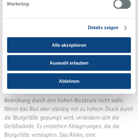
Marketing
Zertifiziertes Bluthochdruckzentrum
Details zeigen
am Alfried Krupp Krankenhaus in Essen
Alle akzeptieren
Auswahl erlauben
Jeder vierte Deutsche hat einen zu hohen Blutdruck.
Ablehnen
Da Bluthochdruck zunächst keine Schmerzen
verursacht, nehmen die meisten Menschen die
Bedrohung durch den hohen Blutdruck nicht wahr.
Wenn das Blut aber ständig mit zu hohem Druck durch
die Blutgefäße gepumpt wird, verändern sich die
Gefäßwände. Es entstehen Ablagerungen, die die
Blutgefäße verstopfen. Das Risiko, eine