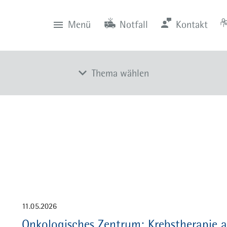
Menü
Notfall
Kontakt
0201 434-1
Rüttenscheid
Zentrale
Anfahrt
0201 805-0
Steele
Notfall
116 117
Notdienstpraxen
Thema wählen
Ambulanz für Onkologie und Hämatologie
Stationäre Hämatologie, Onkologie und
Palliativmedizin
Abteilung für Gastroenterologie und Hepatologie
Onkologisches Zentrum
Zentrum für Hämatologische Neoplasien
11.05.2026
Diagnose und Therapie
Onkologisches Zentrum: Krebstherapie a