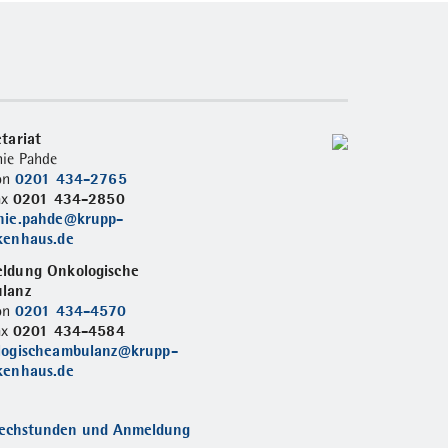
tariat
ie Pahde
0201 434-2765
fon
0201 434-2850
ax
nie.pahde@krupp-
kenhaus.de
ldung Onkologische
lanz
0201 434-4570
fon
0201 434-4584
ax
logischeambulanz@krupp-
kenhaus.de
echstunden und Anmeldung