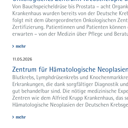
Bettenstationen
Von Bauchspeicheldrüse bis Prostata – acht Organk
Krankenhaus wurden bereits von der Deutsche Kre
Team
folgt mit dem übergeordneten Onkologischen Zent
Sprechstunden
Zertifizierung. Patientinnen und Patienten könne
erwarten – von der Medizin über Pflege und Beratu
Aktuelles
mehr
11.05.2026
Zentrum für Hämatologische Neoplasie
Blutkrebs, Lymphdrüsenkrebs und Knochenmarkkre
Erkrankungen, die dank sorgfältiger Diagnostik un
gut behandelbar sind. Die nötige medizinische Exper
Zentren wie dem Alfried Krupp Krankenhaus, das se
Hämatologische Neoplasien der Deutschen Krebsgesel
mehr