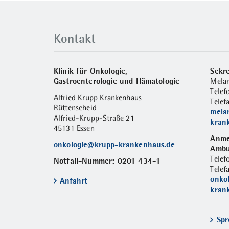
Kontakt
Klinik für Onkologie,
Sekre
Gastroenterologie und Hämatologie
Melan
Tele
Alfried Krupp Krankenhaus
Telef
Rüttenscheid
mela
Alfried-Krupp-Straße 21
kran
45131 Essen
Anme
onkologie@krupp-krankenhaus.de
Ambu
Tele
Notfall-Nummer: 0201 434-1
Telef
onko
Anfahrt
kran
Spr