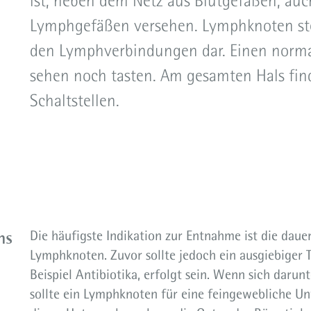
ist, neben dem Netz aus Blutgefäßen, au
Operation der Ohrspeicheldrüse
Lymphgefäßen versehen. Lymphknoten stel
Operation am Ohr
den Lymphverbindungen dar. Einen nor
sehen noch tasten. Am gesamten Hals fin
Schaltstellen.
ns
Die häufigste Indikation zur Entnahme ist die dau
Lymphknoten. Zuvor sollte jedoch ein ausgiebiger
Beispiel Antibiotika, erfolgt sein. Wenn sich daru
sollte ein Lymphknoten für eine feingewebliche 