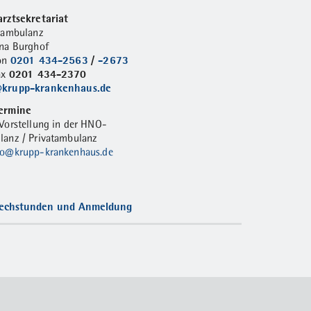
rztsekretariat
tambulanz
na Burghof
0201 434-2563
/
-2673
fon
0201 434-2370
ax
krupp-krankenhaus.de
ermine
Vorstellung in der HNO-
anz / Privatambulanz
no@krupp-krankenhaus.de
echstunden und Anmeldung