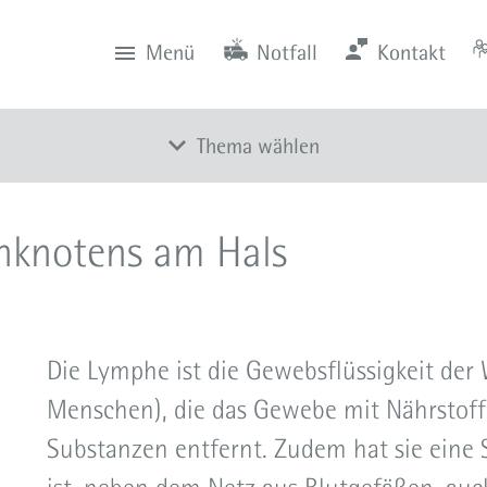
Menü
Notfall
Kontakt
0201 434-1
Rüttenscheid
Zentrale
Anfahrt
0201 805-0
Steele
Notfall
116 117
Notdienstpraxen
Thema wählen
Überblick
hknotens am Hals
Entfernung der Gaumenmandeln
Verkleinerung der Gaumenmandeln
Entfernung der Rachenmandeln
Die Lymphe ist die Gewebsflüssigkeit der W
Entnahme eines Lymphknotens
Menschen), die das Gewebe mit Nährstoff
Entfernung der Unterkieferspeicheldrüse
Substanzen entfernt. Zudem hat sie eine 
Operation an Nase und Tränenwegen