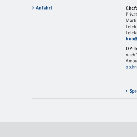
Anfahrt
Chefa
Priva
Marti
Tele
Telef
hno@
OP-T
nach 
Ambul
op.h
Spr