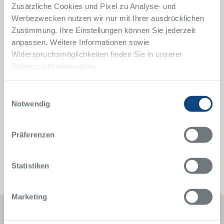
45131 Essen
Zusätzliche Cookies und Pixel zu Analyse- und
Werbezwecken nutzen wir nur mit Ihrer ausdrücklichen
Anfahrt
Zustimmung. Ihre Einstellungen können Sie jederzeit
anpassen. Weitere Informationen sowie
Terminvereinbarung
Widerspruchsmöglichkeiten finden Sie in unserer
Lisa Gabriel
Anika Strauchmann
Datenschutzinformation.
0201 434-2622
Telefon
Wenn Sie einmal nicht sofort
Einwilligungsauswahl
durchkommen, schreiben Sie uns
Notwendig
gern eine E-Mail an
nch-amb@krupp-krankenhaus.de
oder nutzen Sie unser
Präferenzen
Patientenportal.
Sprechstunden und Anmeldung
Statistiken
Marketing