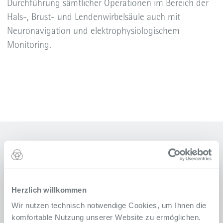
Durchführung sämtlicher Operationen im Bereich der
Hals-, Brust- und Lendenwirbelsäule auch mit
Neuronavigation und elektrophysiologischem
Monitoring.
Kontakt
Neurochirurgische Ambulanz
Herzlich willkommen
Ärztehaus am Alfried Krupp Krankenhaus
Rüttenscheid
Wir nutzen technisch notwendige Cookies, um Ihnen die
Alfried-Krupp-Straße 20
komfortable Nutzung unserer Website zu ermöglichen.