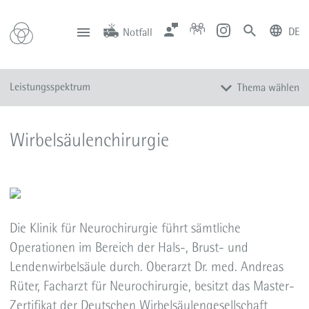
DE
Notfall
deutsch
english
Zentrale
Anfahrt
Notfall
Leistungsspektrum
Thema wählen
0201 434-1
Rüttenscheid
0201 805-0
Steele
116 117
Notdienstpraxen
Überblick
Wirbelsäulenchirurgie
Neuroonkologische Tumoren (Hirntumoren)
Schädelbasiserkrankungen
Cerebro-vaskuläre Erkrankungen
Wirbelsäulenerkrankungen
Die Klinik für Neurochirurgie führt sämtliche
Chronischer Schmerz
Operationen im Bereich der Hals-, Brust- und
Hydrozephalus
Lendenwirbelsäule durch. Oberarzt Dr. med. Andreas
Periphere Nerven
Rüter, Facharzt für Neurochirurgie, besitzt das Master-
Schädel-Hirn-Trauma
Zertifikat der Deutschen Wirbelsäulengesellschaft