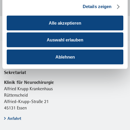
Details zeigen
Mit einem Klick auf die Karte oder den Link „Anfahrt“ werden Sie zu
Alle akzeptieren
Google Maps weitergeleitet. Mehr zum Datenschutz von Google
finden Sie unter:
policies.google.com/privacy
Auswahl erlauben
Ablehnen
Kontakt
Sekretariat
Klinik für Neurochirurgie
Alfried Krupp Krankenhaus
Rüttenscheid
Alfried-Krupp-Straße 21
45131 Essen
Anfahrt