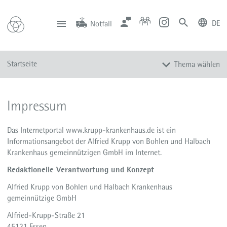
DE
Notfall
deutsch
english
Zentrale
Anfahrt
Notfall
Startseite
Thema wählen
0201 434-1
Rüttenscheid
0201 805-0
Steele
116 117
Notdienstpraxen
Unsere Häuser
Impressum
Leistungen
Service
Das Internetportal www.krupp-krankenhaus.de ist ein
Über uns
Informationsangebot der Alfried Krupp von Bohlen und Halbach
Krankenhaus gemeinnützigen GmbH im Internet.
Karriere
Redaktionelle Verantwortung und Konzept
Aktuelles
hernie
Alfried Krupp von Bohlen und Halbach Krankenhaus
gemeinnützige GmbH
neurology-symposium
Alfried-Krupp-Straße 21
neurologie-symposium
45131 Essen