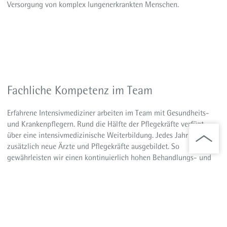
Versorgung von komplex lungenerkrankten Menschen.
Fachliche Kompetenz im Team
Erfahrene Intensivmediziner arbeiten im Team mit Gesundheits-
und Krankenpflegern. Rund die Hälfte der Pflegekräfte verfügt
über eine intensivmedizinische Weiterbildung. Jedes Jahr werden
zusätzlich neue Ärzte und Pflegekräfte ausgebildet. So
gewährleisten wir einen kontinuierlich hohen Behandlungs- und
Versorgungsstandard.
Regelmäßige gemeinsame Fortbildungen sorgen für einen
bestmöglichen Austausch zwischen Arzt und Pflege. Die enge
Zusammenarbeit mit unseren Physiotherapeuten, Logopäden und
Atmungstherapeuten ist ebenfalls ein wichtiger Baustein der