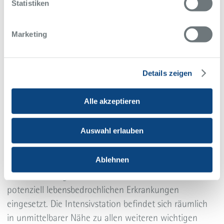
Statistiken
Marketing
Startseite
Leistungen
Kliniken
Kardiologie, Elektrophysiologie, Nephrologie, Altersmedizin und
Intensivmedizin
Details zeigen
Intensivmedizin
Internistische Intensivstation
Alle akzeptieren
Internistische Intensivstation
Auswahl erlauben
Auf der internistischen Intensivstation werden rund
Ablehnen
um die Uhr modernste Medizintechnik und Methoden
zur Behandlung von Patienten mit akut oder
potenziell lebensbedrochlichen Erkrankungen
eingesetzt. Die Intensivstation befindet sich räumlich
in unmittelbarer Nähe zu allen weiteren wichtigen