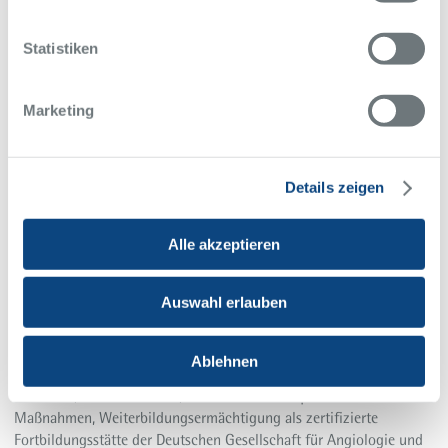
Statistiken
Marketing
Details zeigen
Das Gefäßzentrum am Alfried Krupp Krankenhaus in Essen ist
Alle akzeptieren
Triple-zertifiziert: Von der
Deutschen Gesellschaft für Angiologie
(DGA),
der
Deutschen Gesellschaft für Gefäßchirurgie und
Gefäßmedizin (DGG)
und der
Deutschen Röntgengesellschaft
Auswahl erlauben
(DRG)
. Nur wenige Zentren in Deutschland haben diese
Qualitätsauszeichnungen aller drei Fachgesellschaften.
Ablehnen
Ambulante und stationäre Versorgung durch qualifizierte
Fachärzte, hohe Fallzahlen, die Teilnahme an qualitätssichernden
Maßnahmen, Weiterbildungsermächtigung als zertifizierte
Fortbildungsstätte der Deutschen Gesellschaft für Angiologie und