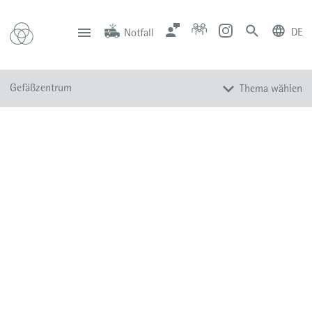
DE
Notfall
deutsch
english
Zentrale
Anfahrt
Notfall
Gefäßzentrum
Thema wählen
0201 434-1
Rüttenscheid
0201 805-0
Steele
116 117
Notdienstpraxen
zur Klinik für Gefäßchirurgie und Angiologie
Zentrum für
Gefäßmedizin