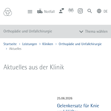
DE
Notfall
deutsch
english
Zentrale
Anfahrt
Notfall
Orthopädie und Unfallchirurgie
Thema wählen
0201 434-1
Rüttenscheid
0201 805-0
Steele
116 117
Notdienstpraxen
Startseite
Leistungen
Kliniken
Orthopädie und Unfallchirurgie
Ellenbogen
Aktuelles
Fuß und Sprungelenk
Hüfte
Aktuelles aus der Klinik
Kinder und Jugendliche
Knie
Schulter
Wirbelsäule
Unfallchirurgie
25.06.2026
Gelenkersatz für Knie
Kompetenz