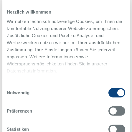
Stärken, Dehnen,
Bewegen: Übungen für
Herzlich willkommen
den Rücken
Wir nutzen technisch notwendige Cookies, um Ihnen die
Präventiv, während oder nach einer Therapie der Wirbelsäule ist
komfortable Nutzung unserer Website zu ermöglichen.
regelmäßiges Training der beteiligten Muskulatur empfehlenswert.
Zusätzliche Cookies und Pixel zu Analyse- und
Im neuen YouTube-Video zeigt Ihnen Marcio Santos Maia,
Physiotherapeut im Wirbelsäulenspezialzentrum, einige effektive
Werbezwecken nutzen wir nur mit Ihrer ausdrücklichen
Übungen für Zuhause.
Zustimmung. Ihre Einstellungen können Sie jederzeit
anpassen. Weitere Informationen sowie
mehr
Widerspruchsmöglichkeiten finden Sie in unserer
Datenschutzinformation.
24.05.2023
TOP-Ärzte 2023
Einwilligungsauswahl
Notwendig
Die Ärzteliste des FOCUS Gesundheit feiert 2023 ihr
dreißigjähriges Jubiläum. Eine lange Zeit, in der den Lesern immer
wieder auch Ärzte des Alfried Krupp Krankenhaus empfohlen
Präferenzen
wurden. So auch in der Jubiläumsausgabe des bekannten
Ratgebers. Wir gratulieren und wünschen viel Spaß beim Lesen.
Statistiken
mehr