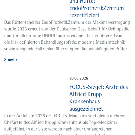
und Hüfte:
Team
EndoProthetikZentrum
Bettenstationen Rüttenscheid
rezertifiziert
Bettenstationen Steele
Das Rüttenscheider EndoProthetikZentrum der Maximalversorgung
wurde 2026 erneut von der Deutschen Gesellschaft für Orthopädie
Sprechstunden
und Unfallchirurgie DGOUC ausgezeichnet. Das erfahrene Team,
Aktuelles
die klar definierten Behandlungspfade, moderne Medizintechnik
sowie steigende Fallzahlen überzeugten die unabhängigen Prüfer.
mehr
30.03.2026
FOCUS-Siegel: Ärzte des
Alfried Krupp
Krankenhaus
ausgezeichnet
In der Ärzteliste 2026 des FOCUS-Magazins sind gleich mehrere
Chefärzte des Alfried Krupp Krankenhaus als Top-Mediziner
aufgeführt. In der Liste werden nach einer umfangreichen