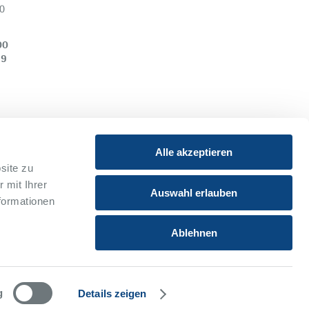
0
00
39
Alle akzeptieren
site zu
 mit Ihrer
Instagram
Youtube
Auswahl erlauben
formationen
Xing
Ablehnen
g
Details zeigen