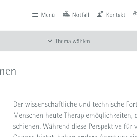
Menü
Notfall
Kontakt
0201 434-1
Rüttenscheid
Zentrale
Anfahrt
0201 805-0
Steele
Notfall
116 117
Notdienstpraxen
Thema wählen
Überblick
mmen
Demenzsensibles Krankenhaus
Diabetesberatung
Ernährungsberatung
Der wissenschaftliche und technische Fort
Ethikkomitee
Menschen heute Therapiemöglichkeiten, 
Gewalt gegen Frauen - Hilfe und Unterstützung
schienen. Während diese Perspektive für
Grüne Damen und Herren