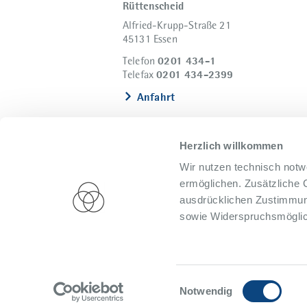
Rüttenscheid
Alfried-Krupp-Straße 21
45131 Essen
0201 434-1
Telefon
0201 434-2399
Telefax
Anfahrt
Herzlich willkommen
Wir nutzen technisch notw
ermöglichen. Zusätzliche 
ausdrücklichen Zustimmung
sowie Widerspruchsmöglich
Impressum
Datenschutz
Presse
Hi
Einwilligungsauswahl
Notwendig
© 2026 Alfried Krupp Krankenhaus