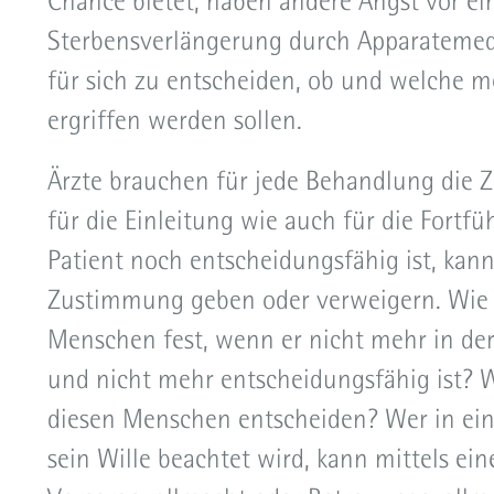
Chance bietet, haben andere Angst vor ei
Patientenfürsprecher
Sterbensverlängerung durch Apparatemedi
Patientenverfügung
für sich zu entscheiden, ob und welche 
Patientenveranstaltungen
ergriffen werden sollen.
Pflegebedürftigkeit
Ärzte brauchen für jede Behandlung die Z
Pflege- und Demenzberatung
für die Einleitung wie auch für die Fortf
Sozialdienst und Psychologischer Dienst
Patient noch entscheidungsfähig ist, kann
Trauer
Zustimmung geben oder verweigern. Wie s
Menschen fest, wenn er nicht mehr in der 
und nicht mehr entscheidungsfähig ist? W
diesen Menschen entscheiden? Wer in ein
sein Wille beachtet wird, kann mittels ei