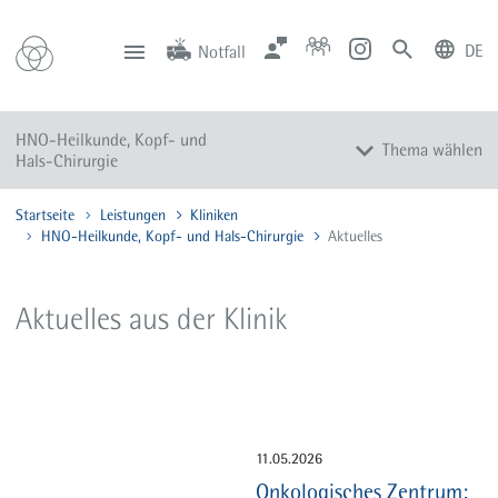
DE
Notfall
deutsch
english
Zentrale
Anfahrt
Notfall
HNO-Heilkunde, Kopf- und
0201 434-1
Rüttenscheid
Thema wählen
0201 805-0
Steele
Hals-Chirurgie
116 117
Notdienstpraxen
Startseite
Leistungen
Kliniken
Leistungsspektrum
HNO-Heilkunde, Kopf- und Hals-Chirurgie
Aktuelles
Diagnose und Therapie
Team
Aktuelles aus der Klinik
Sprechstunden
Aktuelles
11.05.2026
Onkologisches Zentrum: