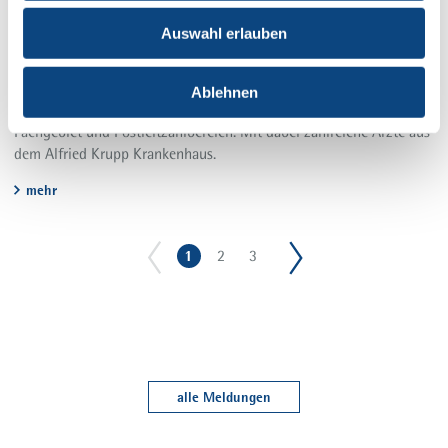
09.06.2022
Auswahl erlauben
Essen: Top-Ärzte in Ihrer
Nähe
Sie suchen einen herausragenden Arzt in Essen? Jedes Jahr listet
Ablehnen
das Gesundheitsmagazin FOCUS diese nach medizinischem
Fachgebiet und Postleitzahlbereich. Mit dabei zahlreiche Ärzte aus
dem Alfried Krupp Krankenhaus.
mehr
1
2
3
alle Meldungen