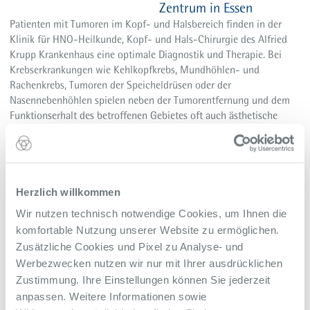
Zentrum in Essen
Patienten mit Tumoren im Kopf- und Halsbereich finden in der
Klinik für HNO-Heilkunde, Kopf- und Hals-Chirurgie des Alfried
Krupp Krankenhaus eine optimale Diagnostik und Therapie. Bei
Krebserkrankungen wie Kehlkopfkrebs, Mundhöhlen- und
Rachenkrebs, Tumoren der Speicheldrüsen oder der
Nasennebenhöhlen spielen neben der Tumorentfernung und dem
Funktionserhalt des betroffenen Gebietes oft auch ästhetische
Aspekte eine wichtige Rolle.
mehr
Herzlich willkommen
24.05.2023
Wir nutzen technisch notwendige Cookies, um Ihnen die
TOP-Ärzte 2023
komfortable Nutzung unserer Website zu ermöglichen.
Die Ärzteliste des FOCUS Gesundheit feiert 2023 ihr
Zusätzliche Cookies und Pixel zu Analyse- und
dreißigjähriges Jubiläum. Eine lange Zeit, in der den Lesern immer
Werbezwecken nutzen wir nur mit Ihrer ausdrücklichen
wieder auch Ärzte des Alfried Krupp Krankenhaus empfohlen
wurden. So auch in der Jubiläumsausgabe des bekannten
Zustimmung. Ihre Einstellungen können Sie jederzeit
Ratgebers. Wir gratulieren und wünschen viel Spaß beim Lesen.
anpassen. Weitere Informationen sowie