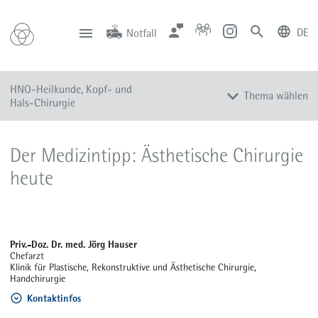
DE
Notfall
deutsch
english
Zentrale
Anfahrt
Notfall
HNO-Heilkunde, Kopf- und
0201 434-1
Rüttenscheid
Thema wählen
0201 805-0
Steele
Hals-Chirurgie
116 117
Notdienstpraxen
Leistungsspektrum
Der Medizintipp: Ästhetische Chirurgie
Diagnose und Therapie
heute
Team
Sprechstunden
Aktuelles
Priv.-Doz. Dr. med. Jörg Hauser
Chefarzt
Klinik für Plastische, Rekonstruktive und Ästhetische Chirurgie,
Handchirurgie
Kontaktinfos