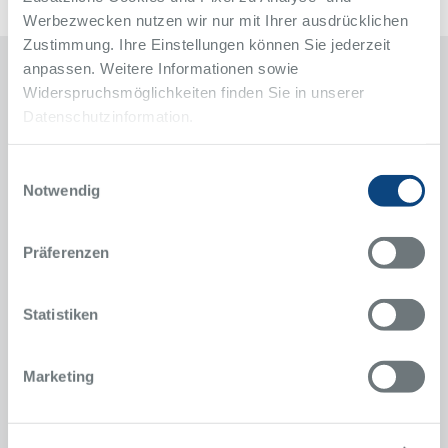
Werbezwecken nutzen wir nur mit Ihrer ausdrücklichen
Zustimmung. Ihre Einstellungen können Sie jederzeit
anpassen. Weitere Informationen sowie
Widerspruchsmöglichkeiten finden Sie in unserer
Kontakt
Datenschutzinformation.
Klinik für Plastische, Rekonstruktive und
Ästhetische Chirurgie, Handchirurgie
Einwilligungsauswahl
Notwendig
Alfried Krupp Krankenhaus
Steele
Hellweg 100
Präferenzen
45276 Essen
Anfahrt
Statistiken
Sekretariat
Norma Simon
Marketing
Nicole Schöpp
0201 805-1171
Telefon