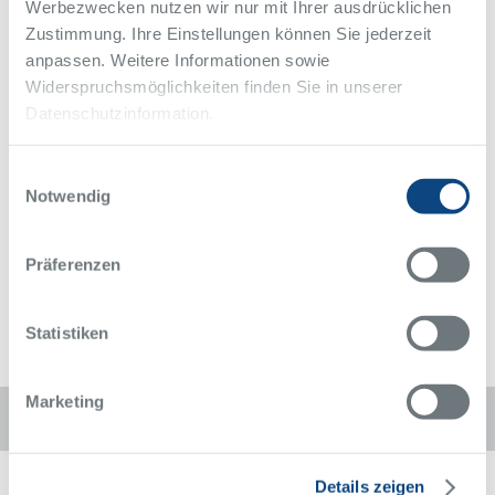
adäquat begegnen können.
Werbezwecken nutzen wir nur mit Ihrer ausdrücklichen
Zustimmung. Ihre Einstellungen können Sie jederzeit
Gleichzeitig wird an diesem Tag auch das 20-jährige Jubiläum des
anpassen. Weitere Informationen sowie
innovativen Behandlungskonzeptes für Demenzpatienten („Blauer
Widerspruchsmöglichkeiten finden Sie in unserer
Punkt“) am Alfried Krupp Krankenhaus gewürdigt.
Datenschutzinformation.
Weitere Informationen
Das ausführliche Programm des Veranstaltungstages
Einwilligungsauswahl
Notwendig
Zurück zur Übersicht
Alle Meldungen des Alfried Krupp Krankenhaus
Präferenzen
Statistiken
Marketing
Diese Seite weiterempfehlen:
Details zeigen