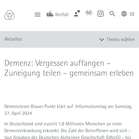
DE
Notfall
deutsch
english
Zentrale
Anfahrt
Notfall
Aktuelles
Thema wählen
0201 434-1
Rüttenscheid
0201 805-0
Steele
116 117
Notdienstpraxen
Alle Meldungen
Demenz: Vergessen auffangen –
Veranstaltungen
Zuneigung teilen – gemeinsam erleben
Newsletter
Zum Instagram-Profil
Zum YouTube-Kanal
Presse
Demenzteam Blauer Punkt klärt auf: Informationstag am Samstag,
27. April 2024
Mediathek
In Deutschland sind zurzeit 1,8 Millionen Menschen an einer
Demenzerkrankung erkrankt. Die Zahl der Betroffenen wird sich –
laut Angaben der Deutschen Alzheimer Gesellschaft (DAlzG) – bis