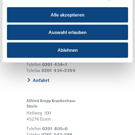
Alle akzeptieren
Auswahl erlauben
Alfried Krupp Krankenhaus
Rüttenscheid
Alfried-Krupp-Straße 21
Ablehnen
45131 Essen
0201 434-1
Telefon
0201 434-2399
Telefax
Anfahrt
Alfried Krupp Krankenhaus
Steele
Hellweg 100
45276 Essen
0201 805-0
Telefon
0201 503-588
Telefax