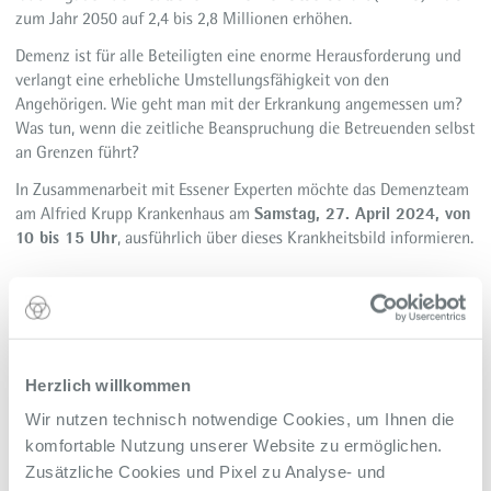
zum Jahr 2050 auf 2,4 bis 2,8 Millionen erhöhen.
Demenz ist für alle Beteiligten eine enorme Herausforderung und
verlangt eine erhebliche Umstellungsfähigkeit von den
Angehörigen. Wie geht man mit der Erkrankung angemessen um?
Was tun, wenn die zeitliche Beanspruchung die Betreuenden selbst
an Grenzen führt?
In Zusammenarbeit mit Essener Experten möchte das Demenzteam
Samstag, 27. April 2024, von
am Alfried Krupp Krankenhaus am
10 bis 15 Uhr
, ausführlich über dieses Krankheitsbild informieren.
Unter den Leitgedanken: „Vergessen auffangen – Zuneigung teilen
– gemeinsam erleben“ werden Fragen - von der Diagnose über die
Behandlung
und Beratung bis hin zu Hilfsangeboten und deren Finanzierung -
beantwortet.
Herzlich willkommen
Dem Team liegt besonders ein würdevoller Umgang mit den
Wir nutzen technisch notwendige Cookies, um Ihnen die
Betroffenen am Herzen und möchte Angehörige unterstützen,
komfortable Nutzung unserer Website zu ermöglichen.
damit sie im Miteinander den herausfordernden Situationen
Zusätzliche Cookies und Pixel zu Analyse- und