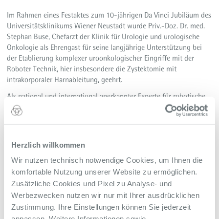
Im Rahmen eines Festaktes zum 10-jährigen Da Vinci Jubiläum des
Universitätsklinikums Wiener Neustadt wurde Priv.-Doz. Dr. med.
Stephan Buse, Chefarzt der Klinik für Urologie und urologische
Onkologie als Ehrengast für seine langjährige Unterstützung bei
der Etablierung komplexer uroonkologischer Eingriffe mit der
Roboter Technik, hier insbesondere die Zystektomie mit
intrakorporaler Harnableitung, geehrt.
Als national und international anerkannter Experte für robotische
Urochirurgie unterstützt Stephan Buse seit über zwei Jahrzenten
Kliniken und Teams als Proctor und Gastprofessor. Die Ehrung
wurde vom Niederösterreichischen Landesrat Anton Kasser und
Frau Mag. jur. Dr. med. Elisabeth Bräutigam, MBA (Vorständin NÖ
Herzlich willkommen
LGA) sowie Ass.-Prof. Dr. Martin Haydter, FEBU Primarius Klinische
Wir nutzen technisch notwendige Cookies, um Ihnen die
Abteilung für Urologie am UK WN vorgenommen.
komfortable Nutzung unserer Website zu ermöglichen.
Als Pionier dieser komplexen Technik laden der Chefarzt und sein
Zusätzliche Cookies und Pixel zu Analyse- und
Team in diesem Jahr zum
Spitzentreffen der robotischen
Werbezwecken nutzen wir nur mit Ihrer ausdrücklichen
Urochirurgie in die Villa Hügel zum Krupp Robotic Symposium
ein.
Zustimmung. Ihre Einstellungen können Sie jederzeit
Schwerpunkt des Symposiums ist die Harnblasenentfernung mit
anpassen. Weitere Informationen sowie