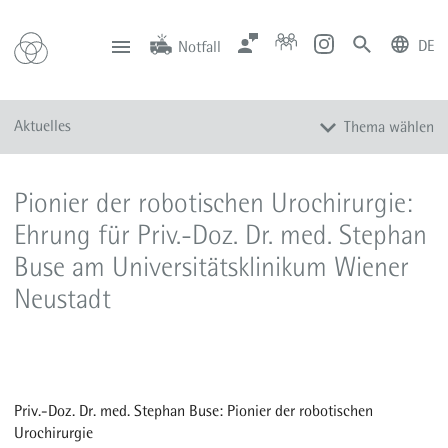
DE
Notfall
deutsch
english
Zentrale
Anfahrt
Notfall
Aktuelles
Thema wählen
0201 434-1
Rüttenscheid
0201 805-0
Steele
116 117
Notdienstpraxen
Alle Meldungen
Pionier der robotischen Urochirurgie:
Veranstaltungen
Ehrung für Priv.-Doz. Dr. med. Stephan
Newsletter
Buse am Universitätsklinikum Wiener
Zum Instagram-Profil
Neustadt
Zum YouTube-Kanal
Presse
Mediathek
Priv.-Doz. Dr. med. Stephan Buse: Pionier der robotischen
Urochirurgie