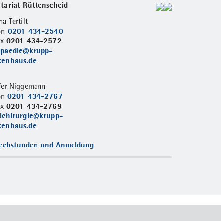
tariat Rüttenscheid
na Tertilt
0201 434-2540
on
0201 434-2572
ax
opaedie@krupp-
kenhaus.de
fer Niggemann
0201 434-2767
fon
0201 434-2769
ax
llchirurgie@krupp-
kenhaus.de
echstunden und Anmeldung