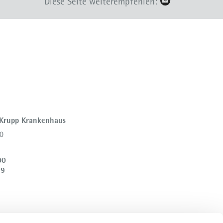
Diese Seite weiterempfehlen:
 Krupp Krankenhaus
0
00
39