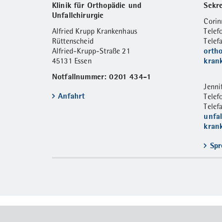
Klinik für Orthopädie und
Sekre
Unfallchirurgie
Corin
Alfried Krupp Krankenhaus
Telef
Rüttenscheid
Telef
orth
Alfried-Krupp-Straße 21
kran
45131 Essen
Notfallnummer: 0201 434-1
Jenni
Anfahrt
Tele
Telef
unfa
kran
Spr