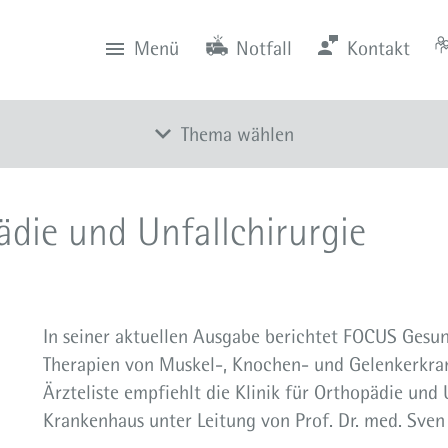
Menü
Notfall
Kontakt
0201 434-1
Rüttenscheid
Zentrale
Anfahrt
0201 805-0
Steele
Notfall
116 117
Notdienstpraxen
Thema wählen
Alle Meldungen
die und Unfallchirurgie
Veranstaltungen
Newsletter
Zum Instagram-Profil
In seiner aktuellen Ausgabe berichtet FOCUS Gesun
Zum YouTube-Kanal
Therapien von Muskel-, Knochen- und Gelenkerkran
Presse
Ärzteliste empfiehlt die Klinik für Orthopädie und 
Krankenhaus unter Leitung von Prof. Dr. med. Sve
Mediathek