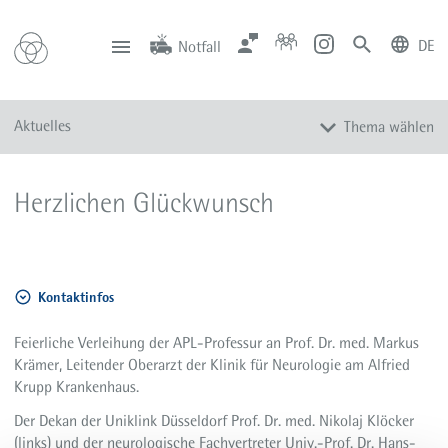
DE
Notfall
deutsch
english
Zentrale
Anfahrt
Notfall
Aktuelles
Thema wählen
0201 434-1
Rüttenscheid
0201 805-0
Steele
116 117
Notdienstpraxen
Alle Meldungen
Herzlichen Glückwunsch
Veranstaltungen
Newsletter
Zum Instagram-Profil
Kontaktinfos
Zum YouTube-Kanal
Presse
Feierliche Verleihung der APL-Professur an Prof. Dr. med. Markus
Krämer, Leitender Oberarzt der Klinik für Neurologie am Alfried
Mediathek
Krupp Krankenhaus.
Der Dekan der Uniklink Düsseldorf Prof. Dr. med. Nikolaj Klöcker
(links) und der neurologische Fachvertreter Univ.-Prof. Dr. Hans-