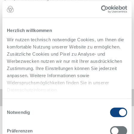
Peter Hartung (rechts) übergeben die Urkunde der APL-Professur.
Die Verleihung der Bezeichnung setzt eine Promotion sowie
hervorragende Leistungen in der Forschung und in der Lehre
voraus.
Herzlich willkommen
<link>Webseite der Klinik für Neurologie
Wir nutzen technisch notwendige Cookies, um Ihnen die
Zurück zur Übersicht
komfortable Nutzung unserer Website zu ermöglichen.
Alle Meldungen des Alfried Krupp Krankenhaus
Zusätzliche Cookies und Pixel zu Analyse- und
Werbezwecken nutzen wir nur mit Ihrer ausdrücklichen
Zustimmung. Ihre Einstellungen können Sie jederzeit
anpassen. Weitere Informationen sowie
Widerspruchsmöglichkeiten finden Sie in unserer
Datenschutzinformation.
Diese Seite weiterempfehlen:
Einwilligungsauswahl
Notwendig
Präferenzen