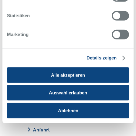
Statistiken
Alfried Krupp Krankenhaus
Rüttenscheid
Alfried-Krupp-Straße 21
Marketing
45131 Essen
0201 434-1
Telefon
0201 434-2399
Telefax
Details zeigen
Anfahrt
Alle akzeptieren
Alfried Krupp Krankenhaus
Steele
Auswahl erlauben
Hellweg 100
45276 Essen
Ablehnen
0201 805-0
Telefon
0201 503-588
Telefax
Anfahrt