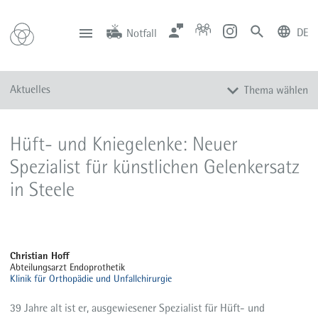
DE
Notfall
deutsch
english
Zentrale
Anfahrt
Notfall
Aktuelles
Thema wählen
0201 434-1
Rüttenscheid
0201 805-0
Steele
116 117
Notdienstpraxen
Alle Meldungen
Hüft- und Kniegelenke: Neuer
Veranstaltungen
Spezialist für künstlichen Gelenkersatz
Newsletter
in Steele
Zum Instagram-Profil
Zum YouTube-Kanal
Presse
Christian Hoff
Mediathek
Abteilungsarzt Endoprothetik
Klinik für Orthopädie und Unfallchirurgie
39 Jahre alt ist er, ausgewiesener Spezialist für Hüft- und