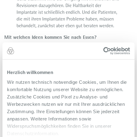
Revisionen dazugehören. Die Haltbarkeit der
Implantate ist schließlich endlich. Und die Patienten,
die mit ihren Implantaten Probleme haben, müssen
behandelt, zunächst aber eben gut beraten werden.
Mit welchen Ideen kommen Sie nach Essen?
Das Endoprothetikzentrum hier ist etabliert und mit
modernsten Methoden bestens aufgestellt. Ich werde
das Fast-Track-Konzept etablieren, mein Wunsch ist
es, die Patienten nach dem Eingriff umgehend zu
Herzlich willkommen
mobilisieren.
Wir nutzen technisch notwendige Cookies, um Ihnen die
Die Vorstellung, eine neue Hüfte ambulant zu
implantieren, den Patienten also nach der Operation
komfortable Nutzung unserer Website zu ermöglichen.
sofort nach Hause zu schicken, halte ich für nicht
Zusätzliche Cookies und Pixel zu Analyse- und
richtig. Aber warum sollten wir nicht mithilfe einer
Werbezwecken nutzen wir nur mit Ihrer ausdrücklichen
abgestimmten Narkose und einer lokalen
Zustimmung. Ihre Einstellungen können Sie jederzeit
Schmerzmittel-Therapie die Patienten schon am
anpassen. Weitere Informationen sowie
Operationstag mobilisieren. Das hilft enorm bei der
Widerspruchsmöglichkeiten finden Sie in unserer
Wiederherstellung der Beweglichkeit und
Datenschutzinformation.
Verbesserung des Allgemeinzustandes der Patienten.