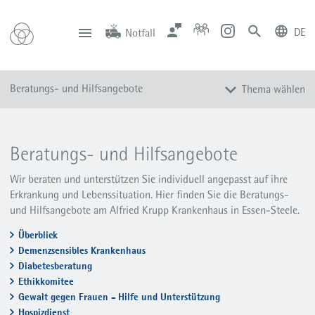
DE
Notfall
deutsch
english
Zentrale
Anfahrt
Notfall
Beratungs- und Hilfsangebote
Thema wählen
0201 434-1
Rüttenscheid
0201 805-0
Steele
116 117
Notdienstpraxen
Überblick
Demenzsensibles Krankenhaus
Beratungs- und Hilfsangebote
Diabetesberatung
Wir beraten und unterstützen Sie individuell angepasst auf ihre
Ethikkomitee
Erkrankung und Lebenssituation. Hier finden Sie die Beratungs-
und Hilfsangebote am Alfried Krupp Krankenhaus in Essen-Steele.
Gewalt gegen Frauen - Hilfe und Unterstützung
Hospizdienst
Überblick
Demenzsensibles Krankenhaus
Patientenfürsprecher
Diabetesberatung
Pflegebedürftigkeit
Ethikkomitee
Gewalt gegen Frauen - Hilfe und Unterstützung
Pflege- und Demenzberatung
Hospizdienst