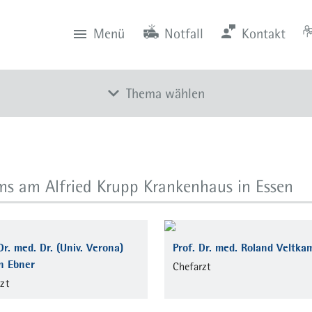
Menü
Notfall
Kontakt
0201 434-1
Rüttenscheid
Zentrale
Anfahrt
0201 805-0
Steele
Notfall
116 117
Notdienstpraxen
Thema wählen
Behandlungsspektrum
Kompetenz
s am Alfried Krupp Krankenhaus in Essen
Diagnostische Verfahren
Therapeutische Verfahren
Team
Dr. med. Dr. (Univ. Verona)
Prof. Dr. med. Roland Veltka
an Ebner
Chefarzt
Aktuelles
zt