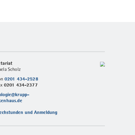
tariat
ela Scholz
0201 434-2528
fon
0201 434-2377
ax
ologie@krupp-
kenhaus.de
echstunden und Anmeldung