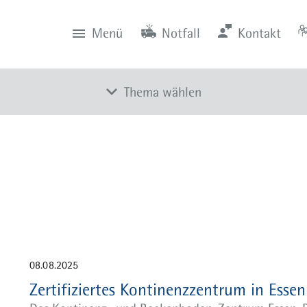
Menü
Notfall
Kontakt
0201 434-1
Rüttenscheid
Zentrale
Anfahrt
0201 805-0
Steele
Notfall
116 117
Notdienstpraxen
Thema wählen
Harninkontinenz
Stuhlinkontinenz
Team
Aktuelles
08.08.2025
Zertifiziertes Kontinenzzentrum in Essen