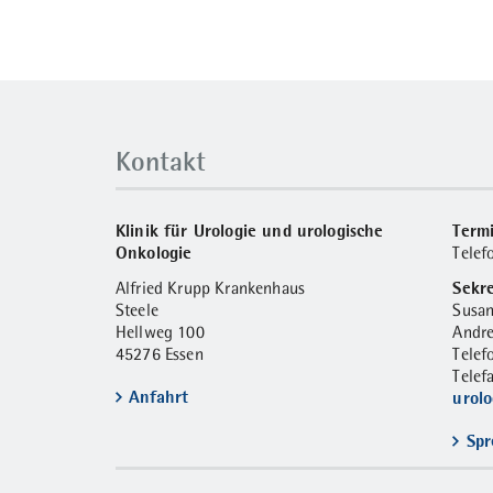
Kontakt
Klinik für Urologie und urologische
Term
Onkologie
Tele
Sekre
Alfried Krupp Krankenhaus
Steele
Susa
Hellweg 100
Andre
45276 Essen
Tele
Telef
Anfahrt
urol
Spr