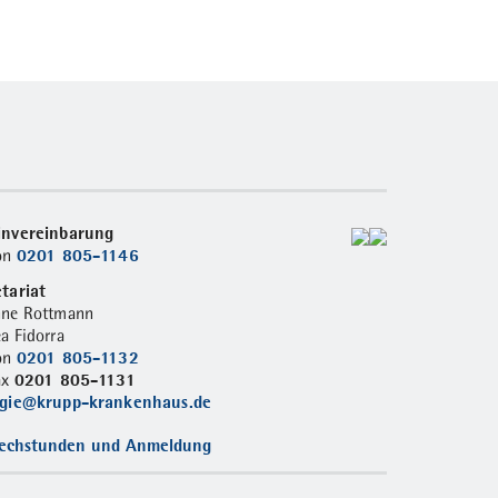
invereinbarung
0201 805-1146
fon
tariat
nne Rottmann
a Fidorra
0201 805-1132
fon
0201 805-1131
ax
ogie@krupp-krankenhaus.de
echstunden und Anmeldung