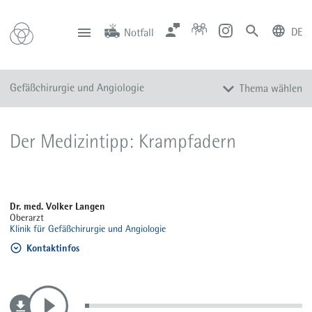
DE
Notfall
deutsch
english
Zentrale
Anfahrt
Notfall
Gefäßchirurgie und Angiologie
Thema wählen
0201 434-1
Rüttenscheid
0201 805-0
Steele
116 117
Notdienstpraxen
Gefäßchirurgie
Der Medizintipp: Krampfadern
Angiologie
Endovaskuläre Therapie
Gefäßzentrum DGG, DGA, DRG
Dr. med. Volker Langen
Shunt-Referenzzentrum
Oberarzt
Klinik für Gefäßchirurgie und Angiologie
Venen Kompetenz-Zentrum
Kontaktinfos
Häufige Krankheitsbilder
Team
Sprechstunden