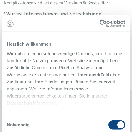
Komplikationen sind bei diesem Verfahren äußerst selten.
Weitere Informationen und Sprechstunde
<link>Behandlungsschwerpunkt Krampfadern (Varizen)
<link>Sprechstunden der Klinik für Gefäßchirurgie und
Angiologie
Zurück zur Übersicht
Herzlich willkommen
Alle Meldungen des Alfried Krupp Krankenhaus
Wir nutzen technisch notwendige Cookies, um Ihnen die
komfortable Nutzung unserer Website zu ermöglichen.
Zusätzliche Cookies und Pixel zu Analyse- und
Werbezwecken nutzen wir nur mit Ihrer ausdrücklichen
Zustimmung. Ihre Einstellungen können Sie jederzeit
anpassen. Weitere Informationen sowie
Widerspruchsmöglichkeiten finden Sie in unserer
Datenschutzinformation.
Kontakt
Einwilligungsauswahl
Klinik für Gefäßchirurgie und Angiologie
Notwendig
Alfried Krupp Krankenhaus