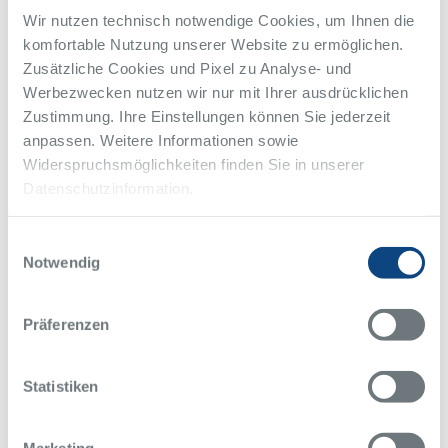
Wir nutzen technisch notwendige Cookies, um Ihnen die
komfortable Nutzung unserer Website zu ermöglichen.
Zusätzliche Cookies und Pixel zu Analyse- und
Werbezwecken nutzen wir nur mit Ihrer ausdrücklichen
Zustimmung. Ihre Einstellungen können Sie jederzeit
Das Prostatakarzinom gehört beim Mann zu den
anpassen. Weitere Informationen sowie
häufigsten Krebserkrankungen. Am häufigsten
Widerspruchsmöglichkeiten finden Sie in unserer
betroffen sind Männer etwa ab dem 50. Lebensjahr.
Datenschutzinformation.
Eine regelmäßige urologische Voruntersuchung ist ab
einem Alter von 45 Jahren sinnvoll, bei familiärer
Einwilligungsauswahl
Vorbelastung auch früher. Bei Verdacht auf
Notwendig
Prostatakrebs erfolgt in der Klinik für Urologie und
urologische Onkologie eine
präzise Diagnose
, zum
Präferenzen
Beispiel mithilfe von Laborwerten, pathologischen
Gewebsuntersuchungen und bildgebender Technik.
Statistiken
Wird ein Tumor entdeckt, können moderne
uro-
onkologische Therapieverfahren
inklusive