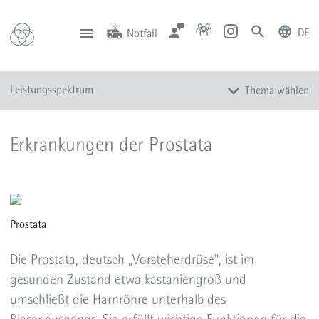
DE
Notfall
deutsch
english
Zentrale
Anfahrt
Notfall
Leistungsspektrum
Thema wählen
0201 434-1
Rüttenscheid
0201 805-0
Steele
116 117
Notdienstpraxen
Überblick
Erkrankungen der Prostata
Ambulante spezialfachärztliche Versorgung
Andrologie und Männergesundheit
Hoden und Nebenhoden
Kontinenzzentrum
Prostata
Nierensteine und Harnsteine
Die Prostata, deutsch „Vorsteherdrüse", ist im
Uroonkologisches Zentrum
gesunden Zustand etwa kastaniengroß und
Prostata-Erkrankungen
umschließt die Harnröhre unterhalb des
Roboterassistierte Chirurgie