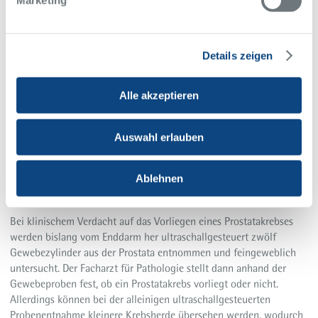
Marketing
roboterassistierter Operationen mit dem da Vinci
angeboten werden.
Patienteninformation: Diagnostik und Therapie bei Prostatakrebs
Details zeigen
(PDF)
Alle akzeptieren
Auswahl erlauben
Ablehnen
Exakte Prostata-Diagnostik mit ARTEMIS
Bei klinischem Verdacht auf das Vorliegen eines Prostatakrebses
werden bislang vom Enddarm her ultraschallgesteuert zwölf
Gewebezylinder aus der Prostata entnommen und feingeweblich
untersucht. Der Facharzt für Pathologie stellt dann anhand der
Gewebeproben fest, ob ein Prostatakrebs vorliegt oder nicht.
Allerdings können bei der alleinigen ultraschallgesteuerten
Probenentnahme kleinere Krebsherde übersehen werden, wodurch