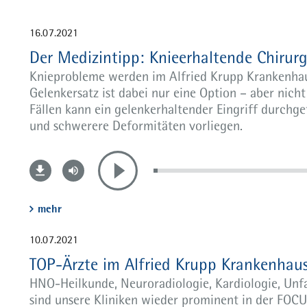
Unfallchirurgie
16.07.2021
Kompetenz
Der Medizintipp: Knieerhaltende Chirurg
Team
Knieprobleme werden im Alfried Krupp Krankenhaus
Bettenstationen Rüttenscheid
Gelenkersatz ist dabei nur eine Option – aber nicht
Fällen kann ein gelenkerhaltender Eingriff durch
Bettenstationen Steele
und schwerere Deformitäten vorliegen.
Sprechstunden
Aktuelles
mehr
10.07.2021
TOP-Ärzte im Alfried Krupp Krankenhau
HNO-Heilkunde, Neuroradiologie, Kardiologie, Unfal
sind unsere Kliniken wieder prominent in der FOCUS