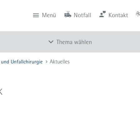
Menü
Notfall
Kontakt
0201 434-1
Rüttenscheid
Zentrale
Anfahrt
0201 805-0
Steele
Notfall
116 117
Notdienstpraxen
Thema wählen
Aktuelles
und Unfallchirurgie
Ellenbogen
Fuß und Sprungelenk
Hüfte
k
Kinder und Jugendliche
Knie
Schulter
Wirbelsäule