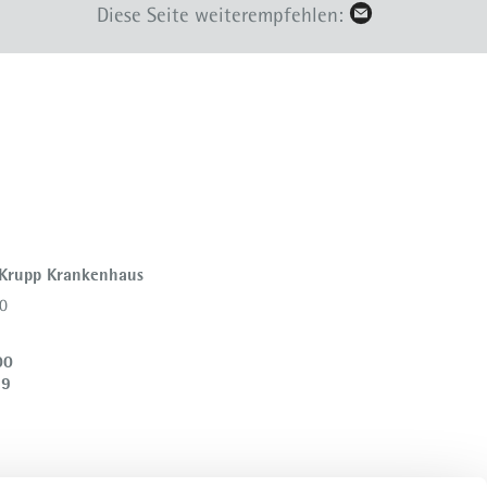
Diese Seite weiterempfehlen:
 Krupp Krankenhaus
0
00
39