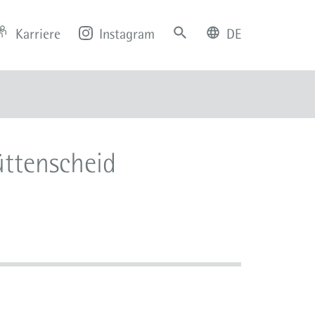
Karriere
Instagram
DE
deutsch
english
üttenscheid