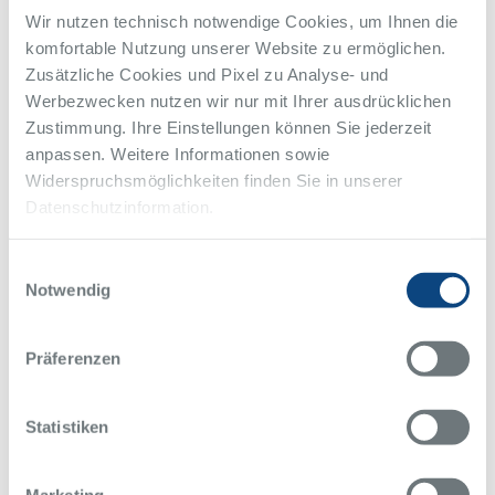
beziehungsweise Verpflegungskostenzuschuss
Wir nutzen technisch notwendige Cookies, um Ihnen die
Teilnahme an der internen und externen pädagogischen
komfortable Nutzung unserer Website zu ermöglichen.
Begleitung
Zusätzliche Cookies und Pixel zu Analyse- und
Sinn eines Freiwilligendienstes ist es nicht nur, etwas für die
Gesellschaft zu tun – die Teilnehmer sollen auch für ihre eigene
Werbezwecken nutzen wir nur mit Ihrer ausdrücklichen
persönliche und berufliche Entwicklung etwas mitnehmen. Die
Zustimmung. Ihre Einstellungen können Sie jederzeit
Betreuung durch erfahrene und qualifizierte Mitarbeiter in unseren
anpassen. Weitere Informationen sowie
Häusern sowie der regelmäßige Austausch und Aktivitäten mit
Widerspruchsmöglichkeiten finden Sie in unserer
allen Freiwilligen gehören deshalb selbstverständlich dazu.
Datenschutzinformation.
Interessiert?
Einwilligungsauswahl
Dann komm ins Team. Weitere Informationen, Ansprechpartner
Notwendig
und Bewerbungsmöglichkeiten gibt es auf unserer Webseite.
Mehr Eindrücke über die Arbeit im Krankenhaus gibt es auf
Präferenzen
unserem YouTube-Kanal.
Zurück zur Übersicht
Alle Meldungen des Alfried Krupp Krankenhaus
Statistiken
Marketing