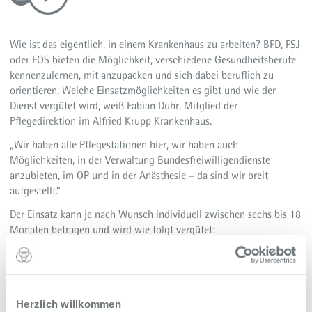
Wie ist das eigentlich, in einem Krankenhaus zu arbeiten? BFD, FSJ
oder FOS bieten die Möglichkeit, verschiedene Gesundheitsberufe
kennenzulernen, mit anzupacken und sich dabei beruflich zu
orientieren. Welche Einsatzmöglichkeiten es gibt und wie der
Dienst vergütet wird, weiß Fabian Duhr, Mitglied der
Pflegedirektion im Alfried Krupp Krankenhaus.
„Wir haben alle Pflegestationen hier, wir haben auch
Möglichkeiten, in der Verwaltung Bundesfreiwilligendienste
anzubieten, im OP und in der Anästhesie – da sind wir breit
aufgestellt.“
Der Einsatz kann je nach Wunsch individuell zwischen sechs bis 18
Monaten betragen und wird wie folgt vergütet:
monatliches Taschengeld
Erstattung der Kosten für ein Young Ticket PLUS
(VRR/Ruhrbahn)
Wertmarken für hausinterne Verpflegung (Essen, Getränke)
Herzlich willkommen