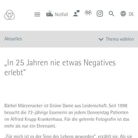
DE
Notfall
deutsch
english
Zentrale
Anfahrt
Notfall
Aktuelles
Thema wählen
0201 434-1
Rüttenscheid
0201 805-0
Steele
116 117
Notdienstpraxen
Alle Meldungen
„In 25 Jahren nie etwas Negatives
Veranstaltungen
erlebt"
Newsletter
Zum Instagram-Profil
Zum YouTube-Kanal
Presse
Bärbel Märzenacker ist Grüne Dame aus Leidenschaft. Seit 1998
besucht die 72-jährige Essenerin an jedem Donnerstag Patienten
Mediathek
im Alfried Krupp Krankenhaus. Für die gelernte Fotografin ist das
mehr als nur ein Ehrenamt.
„Für mich ist es der Sinn des Lebens geworden“, erzählt sie. Als sie