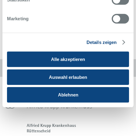
bis dahin ist er im Friedensdorf International zu Hause.
Zurück zur Übersicht
Alle Meldungen des Alfried Krupp Krankenhaus
Marketing
Details zeigen
Alle akzeptieren
Diese Seite weiterempfehlen:
Auswahl erlauben
Ablehnen
Alfried Krupp Krankenhaus
Rüttenscheid