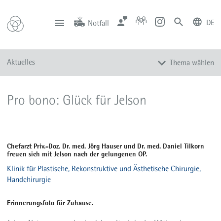
DE
Notfall
deutsch
english
Zentrale
Anfahrt
Notfall
Aktuelles
Thema wählen
0201 434-1
Rüttenscheid
0201 805-0
Steele
116 117
Notdienstpraxen
Alle Meldungen
Pro bono: Glück für Jelson
Veranstaltungen
Newsletter
Zum Instagram-Profil
Chefarzt Priv.-Doz. Dr. med. Jörg Hauser und Dr. med. Daniel Tilkorn
Zum YouTube-Kanal
freuen sich mit Jelson nach der gelungenen OP.
Presse
Klinik für Plastische, Rekonstruktive und Ästhetische Chirurgie,
Handchirurgie
Mediathek
Erinnerungsfoto für Zuhause.