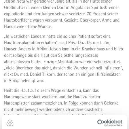
Jelson Netu war gerade vier Jahre alt, als in der Hütte seiner
Großmutter in einem kleinen Dorf in Angola der Spiritusbrenner
explodierte und den Jungen schwer verletzte. 70 Prozent seiner
Hautoberfläche waren verbrannt. Gesicht, Oberkörper, Arme und
Hände eine offene Wunde.
„In westlichen Ländern hätte ein solcher Patient sofort eine
Hauttransplantation erhalten“, sagt Priv.-Doz. Dr. med. Jörg
Hauser. Anders in Afrika: Jelson kam in ein Krankenhaus und blieb
dort solange bis die Haut den Selbstheilungsprozess
abgeschlossen hatte. Einzige Medikation war ein Schmerzmittel.
„Viele überleben das nicht, da sich die Wunden schnell infizieren“,
nickt Dr. med. Daniel Tilkorn, der schon an einigen Hilfseinsätzen
in Afrika beteiligt war.
Heilt die Haut auf diesem Wege einfach zu, kann das
Narbengewebe stark wuchern und die Haut zu harten
Narbenplatten zusammenziehen. In Folge können dann Gelenke
nicht mehr bewegt werden oder sich andere drastische
Fehlstellungen bilden. Dies war auch der Fall beim heute
neunjährigen Jelson. Bis vor wenigen Wochen stand seine linke
Hand, festgespannt durch hartes Narbengewebe, im rechten