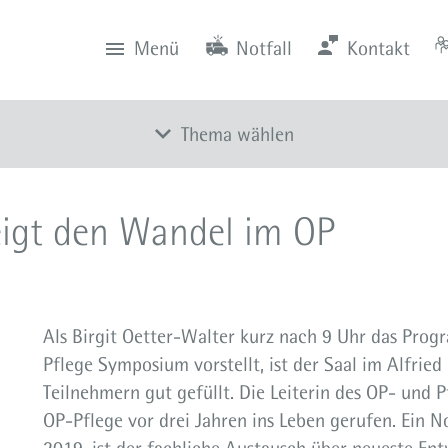
Menü
Notfall
Kontakt
0201 434-1
Rüttenscheid
Zentrale
Anfahrt
0201 805-0
Steele
Notfall
116 117
Notdienstpraxen
Thema wählen
Alle Meldungen
igt den Wandel im OP
Veranstaltungen
Newsletter
Zum Instagram-Profil
Als Birgit Oetter-Walter kurz nach 9 Uhr das Prog
Zum YouTube-Kanal
Pflege Symposium vorstellt, ist der Saal im Alfrie
Presse
Teilnehmern gut gefüllt. Die Leiterin des OP- und
OP-Pflege vor drei Jahren ins Leben gerufen. Ein 
Mediathek