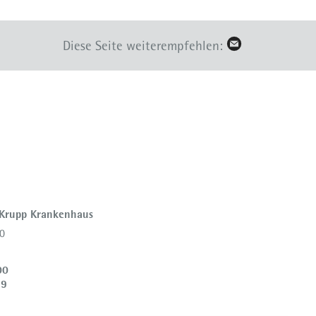
Diese Seite weiterempfehlen:
 Krupp Krankenhaus
0
00
39