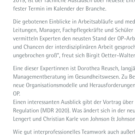
2019, ist der fachliche Austausch über neueste En
fester Termin im Kalender der Branche.
Die gebotenen Einblicke in Arbeitsabläufe und med
Leitungen, Manager, Fachpflegekräfte und Schüler 
vermitteln Experten den neusten Stand der OP-Arb
und Chancen der interdisziplinären Arbeit gesproch
ungebrochen groß“, freut sich Birgit Oetter-Walter
Eine dieser Expertinnen ist Dorothea Reusch, langjäh
Managementberatung im Gesundheitswesen. Zu Beg
neue Organisationsmodelle und Herausforderungen 
OP.
Einen interessanten Ausblick gibt der Vortrag übe
Regulation (MDR 2020). Was ändert sich in der n
Lengert und Christian Karle von Johnson & Johnson s
Wie gut interprofessionelles Teamwork auch außerh