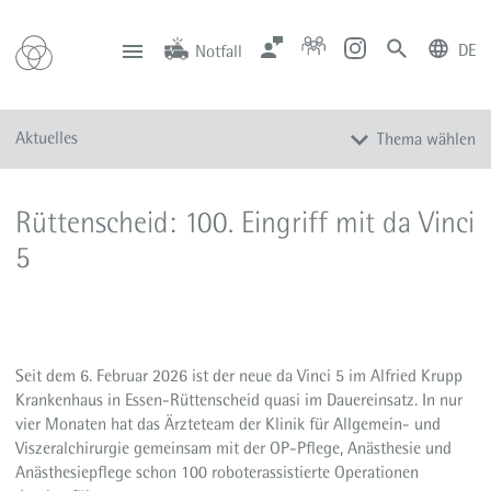
DE
Notfall
deutsch
english
Zentrale
Anfahrt
Notfall
Aktuelles
Thema wählen
0201 434-1
Rüttenscheid
0201 805-0
Steele
116 117
Notdienstpraxen
Alle Meldungen
Rüttenscheid: 100. Eingriff mit da Vinci
Veranstaltungen
5
Newsletter
Zum Instagram-Profil
Zum YouTube-Kanal
Presse
Seit dem 6. Februar 2026 ist der neue da Vinci 5 im Alfried Krupp
Krankenhaus in Essen-Rüttenscheid quasi im Dauereinsatz. In nur
Mediathek
vier Monaten hat das Ärzteteam der Klinik für Allgemein- und
Viszeralchirurgie gemeinsam mit der OP-Pflege, Anästhesie und
Anästhesiepflege schon 100 roboterassistierte Operationen