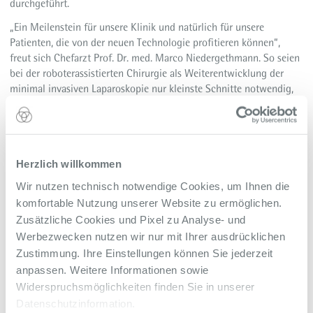
durchgeführt.
„Ein Meilenstein für unsere Klinik und natürlich für unsere
Patienten, die von der neuen Technologie profitieren können“,
freut sich Chefarzt Prof. Dr. med. Marco Niedergethmann. So seien
bei der roboterassistierten Chirurgie als Weiterentwicklung der
minimal invasiven Laparoskopie nur kleinste Schnitte notwendig,
was sich positiv auf die Genesung der Patienten auswirke.
Angeboten wird das gesamte Spektrum der Viszeralchirurgie –
insbesondere onkologische Eingriffe im Bereich Ösophagus-
Magen, Leber-Pankreas und Kolorektale Karzinome sowie die
Herzlich willkommen
Refluxchirurgie bei benignen Indikationen.
Wir nutzen technisch notwendige Cookies, um Ihnen die
Weitere Informationen
komfortable Nutzung unserer Website zu ermöglichen.
Zusätzliche Cookies und Pixel zu Analyse- und
Klinik für Allgemein- und Viszeralchirurgie
Werbezwecken nutzen wir nur mit Ihrer ausdrücklichen
Meldung: Innovationsstrategie am Krupp Krankenhaus:
Millioneninvest in neueste Robotertechnik
Zustimmung. Ihre Einstellungen können Sie jederzeit
YouTube: Vorteile einer roboterassistierten Operation
anpassen. Weitere Informationen sowie
Zurück zur Übersicht
Widerspruchsmöglichkeiten finden Sie in unserer
Alle Meldungen des Alfried Krupp Krankenhaus
Datenschutzinformation.