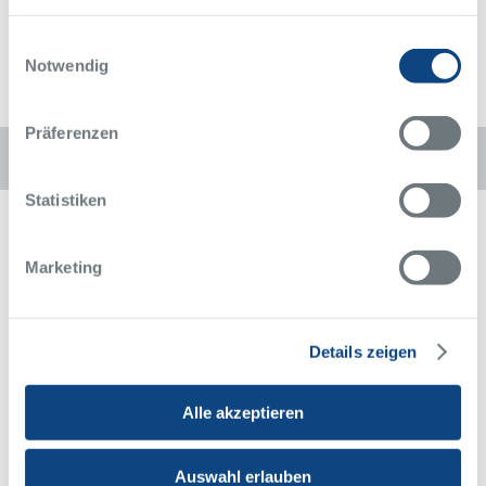
Einwilligungsauswahl
Notwendig
Präferenzen
Diese Seite weiterempfehlen:
Statistiken
Marketing
Details zeigen
Alfried Krupp Krankenhaus
Rüttenscheid
Alfried-Krupp-Straße 21
Alle akzeptieren
45131 Essen
0201 434-1
Telefon
Auswahl erlauben