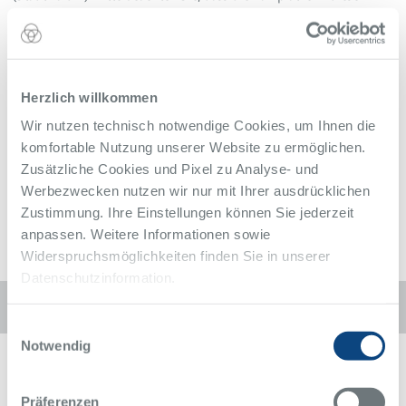
Bereich während dieser Zeit nicht nutzbar sind. Der Gehweg bleibt
jedoch weiterhin in Funktion.
Die Zuwegung zum Alfried Krupp Krankenhaus ist in dieser Zeit
leider nur aus Richtung „Alfried-Krupp-Straße“ möglich.
Herzlich willkommen
Sperrung auf Google Maps (externer Link)
Wir nutzen technisch notwendige Cookies, um Ihnen die
Zurück zur Übersicht
komfortable Nutzung unserer Website zu ermöglichen.
Alle Meldungen des Alfried Krupp Krankenhaus
Zusätzliche Cookies und Pixel zu Analyse- und
Werbezwecken nutzen wir nur mit Ihrer ausdrücklichen
Zustimmung. Ihre Einstellungen können Sie jederzeit
anpassen. Weitere Informationen sowie
Widerspruchsmöglichkeiten finden Sie in unserer
Datenschutzinformation.
Diese Seite weiterempfehlen:
Einwilligungsauswahl
Notwendig
Präferenzen