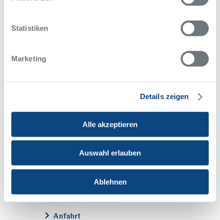
Statistiken
Alfried Krupp Krankenhaus
Rüttenscheid
Marketing
Alfried-Krupp-Straße 21
45131 Essen
0201 434-1
Telefon
0201 434-2399
Telefax
Details zeigen
Anfahrt
Alle akzeptieren
Alfried Krupp Krankenhaus
Steele
Auswahl erlauben
Hellweg 100
45276 Essen
Ablehnen
0201 805-0
Telefon
0201 503-588
Telefax
Anfahrt