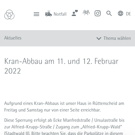
DE
Notfall
deutsch
english
Zentrale
Anfahrt
Notfall
Aktuelles
Thema wählen
0201 434-1
Rüttenscheid
0201 805-0
Steele
116 117
Notdienstpraxen
Alle Meldungen
Kran-Abbau am 11. und 12. Februar
Veranstaltungen
2022
Newsletter
Zum Instagram-Profil
Zum YouTube-Kanal
Presse
Aufgrund eines Kran-Abbaus ist unser Haus in Rüttenscheid am
Freitag und Samstag nur von einer Seite erreichbar.
Mediathek
Diese Sperrung erfolgt ab Ecke Manfredstraße / Ursulastraße bis
zur Alfried-Krupp-Straße / Zugang zum „Alfried-Krupp-Wald“
(Stadtwald II). Bitte beachten Sie, dass die Parkplätze in diesem