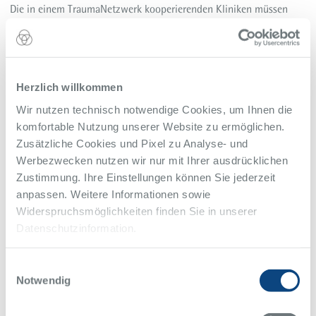
Die in einem TraumaNetzwerk kooperierenden Kliniken müssen
sich durch eine ausgewiesene Fachexpertise und eine 24-Stunden
Verfügbarkeit in der Versorgung Schwerverletzter auszeichnen. Die
Kliniken müssen zum Beispiel eine unfallchirurgische
Fachabteilung haben und auch über ein eigenes Schockraumteam
verfügen. Auch bestimmte Ausstattungsmerkmale, zum Beispiel
Herzlich willkommen
ein Hubschrauberlandeplatz, ein eigener Schockraum,
Wir nutzen technisch notwendige Cookies, um Ihnen die
Computertomographieanlagen, Not-OP-Räume, Intensivstation
komfortable Nutzung unserer Website zu ermöglichen.
sowie eine Blutbank müssen vorgewiesen werden.
Zusätzliche Cookies und Pixel zu Analyse- und
<link>Seit Mitte Juli 2015 ist das Alfried Krupp Krankenhaus in
Werbezwecken nutzen wir nur mit Ihrer ausdrücklichen
Rüttenscheid „Regionales Traumazentrum“. Das Krankenhaus in
Zustimmung. Ihre Einstellungen können Sie jederzeit
Essen-Steele wurde 2014 zum „Lokalen Traumazentrum“
anpassen. Weitere Informationen sowie
zertifiziert.
Widerspruchsmöglichkeiten finden Sie in unserer
Datenschutzinformation.
Alle Meldungen des Alfried Krupp Krankenhaus
Einwilligungsauswahl
Notwendig