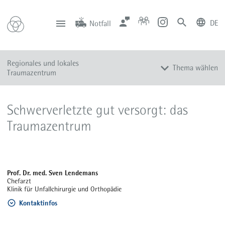
DE
Notfall
deutsch
english
Zentrale
Anfahrt
Notfall
Regionales und lokales
0201 434-1
Rüttenscheid
Thema wählen
0201 805-0
Steele
Traumazentrum
116 117
Notdienstpraxen
Aktuelles
Schwerverletzte gut versorgt: das
Qualitätsberichte
Traumazentrum
Prof. Dr. med. Sven Lendemans
Chefarzt
Klinik für Unfallchirurgie und Orthopädie
Kontaktinfos