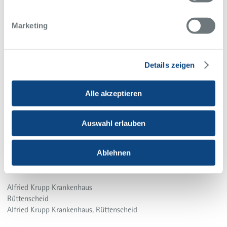
Keine Anmeldung erforderlich.
Marketing
Kontakt
Klinik für Neurologie
Sekretariat
Telefon 0201 434-2528
Details zeigen
Telefax 0201 434-2377
neurologie@krupp-krankenhaus.de
Alle akzeptieren
Webseite
Auswahl erlauben
Veranstaltungs-Ort
Berthold Beitz Saal
Ablehnen
Alfried-Krupp-Straße 21
45131, Essen
Alfried Krupp Krankenhaus
Rüttenscheid
Alfried Krupp Krankenhaus, Rüttenscheid