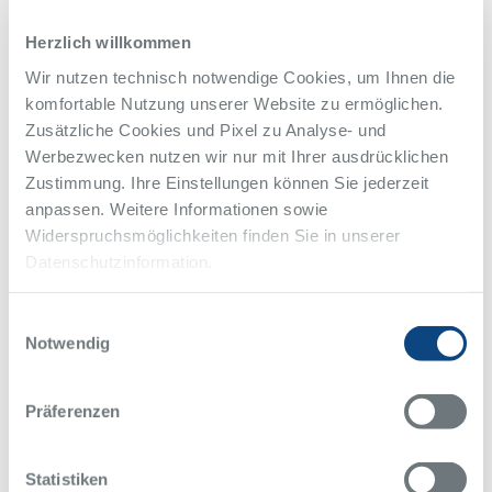
Mittwoch, 7. Oktober 2026, 17.15 Uhr
Update Kopfschmerz
Herzlich willkommen
Prof. Dr. Dagny Holle-Lee, Essen
Wir nutzen technisch notwendige Cookies, um Ihnen die
Priv.-Doz. Dr. med. Charly Gaul, Frankfurt
komfortable Nutzung unserer Website zu ermöglichen.
Dr. med. Steffen Nägel, Essen
Zusätzliche Cookies und Pixel zu Analyse- und
Mittwoch, 18. November 2026, 17.15 Uhr
Werbezwecken nutzen wir nur mit Ihrer ausdrücklichen
Update Parkinson und verwandte Syndrome
Zustimmung. Ihre Einstellungen können Sie jederzeit
Prof. Dr. med. Alfons Schnitzler, Düsseldorf
anpassen. Weitere Informationen sowie
großes Schlaganfall
Außerdem weisen wir Sie auf unser
Widerspruchsmöglichkeiten finden Sie in unserer
Symposium
anlässlich des 50-jährigen Bestehens der
Datenschutzinformation.
Neurologischen Kliniken am Alfried Krupp Krankenhaus am 12.–
13. Juni 2026 in der Villa Hügel hin. Nähere Informationen finden
Einwilligungsauswahl
Sie unter
www.krupp-krankenhaus.de/neurologie-symposium
Notwendig
Präferenzen
Kontakt
Keine Teilnahmegebühr.
Zwei Fortbildungspunkte sind beantragt.
Statistiken