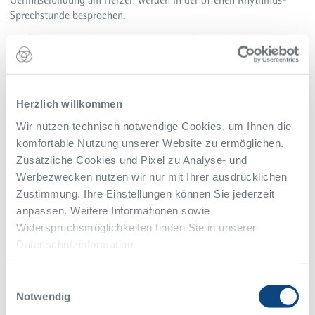
Sprechstunde besprochen.
Die Sprechstunde findet an jedem ersten Freitag im Monat in der
Zeit
von 16 bis 18 Uhr im Hörsaal des Alfried Krupp Krankenhaus
in Rüttenscheid, Alfried-Krupp-Straße 21, statt.
Herzlich willkommen
Die Veranstaltung ist kostenfrei. Eine Anmeldung ist nicht
erforderlich.
Wir nutzen technisch notwendige Cookies, um Ihnen die
komfortable Nutzung unserer Website zu ermöglichen.
Zusätzliche Cookies und Pixel zu Analyse- und
Kontakt
Werbezwecken nutzen wir nur mit Ihrer ausdrücklichen
Abteilung für Elektrophysiologie
Zustimmung. Ihre Einstellungen können Sie jederzeit
anpassen. Weitere Informationen sowie
Sekretariat
Widerspruchsmöglichkeiten finden Sie in unserer
0201 434-4550
Telefon
0201 434-4559
Telefax
Datenschutzinformation.
rhythmologie@krupp-krankenhaus.de
Einwilligungsauswahl
Eine Anmeldung ist nicht erforderlich.
Notwendig