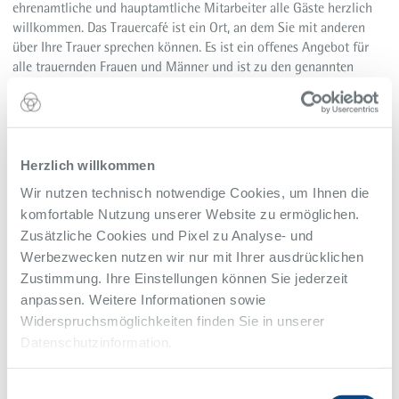
ehrenamtliche und hauptamtliche Mitarbeiter alle Gäste herzlich
willkommen. Das Trauercafé ist ein Ort, an dem Sie mit anderen
über Ihre Trauer sprechen können. Es ist ein offenes Angebot für
alle trauernden Frauen und Männer und ist zu den genannten
Tagen jeweils von 15 bis um 17 Uhr geöffnet. Zur besseren
Planung wird um eine Anmeldung im Steeler Hospiz gebeten.
Kontakt
Herzlich willkommen
Für Informationen wenden Sie sich bitte an:
Wir nutzen technisch notwendige Cookies, um Ihnen die
komfortable Nutzung unserer Website zu ermöglichen.
0201 805-2703
Telefon
Zusätzliche Cookies und Pixel zu Analyse- und
Werbezwecken nutzen wir nur mit Ihrer ausdrücklichen
Zustimmung. Ihre Einstellungen können Sie jederzeit
Veranstaltungs-Ort
anpassen. Weitere Informationen sowie
Akademie am Steeler Berg, 2. Etage
Widerspruchsmöglichkeiten finden Sie in unserer
Hellweg 94
Datenschutzinformation.
45276, Essen
Einwilligungsauswahl
Alfried Krupp Krankenhaus