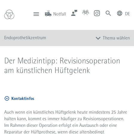
DE
Notfall
deutsch
english
Zentrale
Anfahrt
Notfall
Endoprothetikzentrum
Thema wählen
0201 434-1
Rüttenscheid
0201 805-0
Steele
116 117
Notdienstpraxen
Endoprothetikzentrum Rüttenscheid
Der Medizintipp: Revisionsoperation
Aktuelles
am künstlichen Hüftgelenk
Kontaktinfos
Auch wenn ein künstliches Hüftgelenk heute mindestens 25 Jahre
halten kann, kommt es immer häufiger zu Revisionsoperationen.
Im Rahmen dieser Operation erfolgt ein Austausch oder eine
Reparatur der Hüftprothese, wenn diese altersbedingt