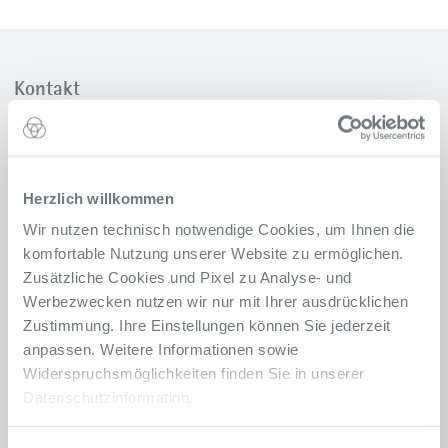
Kontakt
Klinik für Orthopädie und Unfallchirurgie
Alfried Krupp Krankenhaus
Rüttenscheid
Herzlich willkommen
Alfried-Krupp-Straße 21
Wir nutzen technisch notwendige Cookies, um Ihnen die
45131 Essen
komfortable Nutzung unserer Website zu ermöglichen.
Notfallnummer: 0201 434-1
Zusätzliche Cookies und Pixel zu Analyse- und
Werbezwecken nutzen wir nur mit Ihrer ausdrücklichen
Anfahrt
Zustimmung. Ihre Einstellungen können Sie jederzeit
anpassen. Weitere Informationen sowie
Sekretariat Rüttenscheid
Widerspruchsmöglichkeiten finden Sie in unserer
Corinna Tertilt
Datenschutzinformation.
0201 434-2540
Telefon
0201 434-2572
Telefax