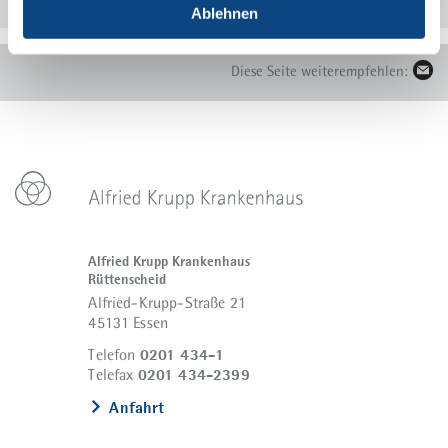
finden Sie unter:
policies.google.com/privacy
Ablehnen
Diese Seite weiterempfehlen:
Alfried Krupp Krankenhaus
Rüttenscheid
Alfried-Krupp-Straße 21
45131 Essen
0201 434-1
Telefon
0201 434-2399
Telefax
Anfahrt