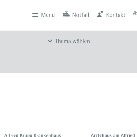
Menü
Notfall
Kontakt
0201 434-1
Rüttenscheid
Zentrale
Anfahrt
0201 805-0
Steele
Notfall
116 117
Notdienstpraxen
Thema wählen
Adipositaszentrum
Alterstraumazentrum
Endoprothetikzentrum
Hernienzentrum
Kontinenzzentrum
Lungenkrebszentrum
Regionales und lokales Traumazentrum
Alfried Krupp Krankenhaus
Ärztehaus am Alfried