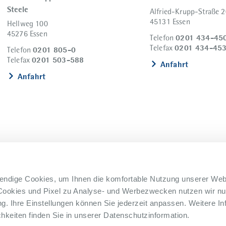
Uroonkologisches Zentrum
Steele
Alfried-Krupp-Straße 2
45131 Essen
Hellweg 100
Weaning-Zentrum
45276 Essen
0201 434-45
Telefon
Zentrum für Schmerzmedizin
0201 434-45
Telefax
0201 805-0
Telefon
0201 503-588
Telefax
Anfahrt
Anfahrt
endige Cookies, um Ihnen die komfortable Nutzung unserer Web
Cookies und Pixel zu Analyse- und Werbezwecken nutzen wir nur
nweisgebersystem
Lieferkettensorgfaltspflicht
. Ihre Einstellungen können Sie jederzeit anpassen. Weitere In
keiten finden Sie in unserer Datenschutzinformation.