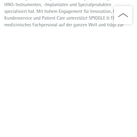
HNO-Instrumenten, -Implantaten und Spezialprodukten
spezialisiert hat. Mit hohem Engagement für Innovation, Qualität,
Kundenservice und Patient Care unterstützt SPIGGLE & THEIS
medizinisches Fachpersonal auf der ganzen Welt und trägt zur
Verbesserung der medizinischen Praxis und der
Patientenversorgung bei.
Weitere Informationen:
Website
Brainlab Companies
Die Brainlab Companies treiben die digitale Transformation des