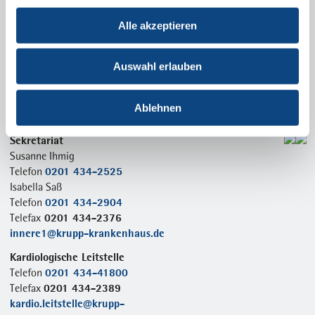
Notfallnummern für Ärzte
Alle akzeptieren
24h-Kardio-Hotline
0201 434-41588
Telefon
24h-Dialyse-Hotline
Auswahl erlauben
0201 434-41555
Telefon
Anfahrt
Ablehnen
Sekretariat
Susanne Ihmig
0201 434-2525
Telefon
Isabella Saß
0201 434-2904
Telefon
0201 434-2376
Telefax
innere1@krupp-krankenhaus.de
Kardiologische Leitstelle
0201 434-41800
Telefon
0201 434-2389
Telefax
kardio.leitstelle@krupp-