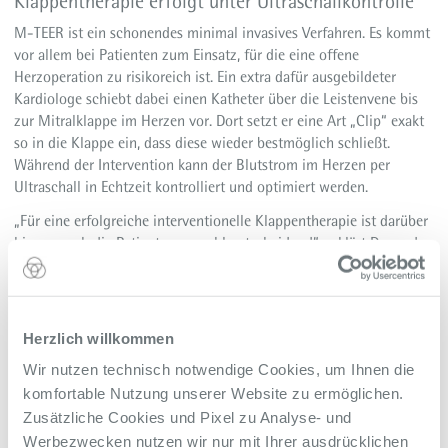
Klappentherapie erfolgt unter Ultraschallkontrolle
M-TEER ist ein schonendes minimal invasives Verfahren. Es kommt
vor allem bei Patienten zum Einsatz, für die eine offene
Herzoperation zu risikoreich ist. Ein extra dafür ausgebildeter
Kardiologe schiebt dabei einen Katheter über die Leistenvene bis
zur Mitralklappe im Herzen vor. Dort setzt er eine Art „Clip“ exakt
so in die Klappe ein, dass diese wieder bestmöglich schließt.
Während der Intervention kann der Blutstrom im Herzen per
Ultraschall in Echtzeit kontrolliert und optimiert werden.
„Für eine erfolgreiche interventionelle Klappentherapie ist darüber
hinaus auch die Patientenauswahl entscheidend“, erklärt Dr. med.
Moritz Lambers, Abteilungsarzt für Kardiologie. „Wir besprechen
deshalb jeden Fall vorab in unserer interdisziplinären Heart-Team-
Konferenz mit den Kollegen der Herzchirurgie. Dadurch können
wir individuelle und gezielte Behandlungsstrategien für unsere
Herzlich willkommen
Patienten definieren.“
Wir nutzen technisch notwendige Cookies, um Ihnen die
komfortable Nutzung unserer Website zu ermöglichen.
Weitere Informationen
Zusätzliche Cookies und Pixel zu Analyse- und
Werbezwecken nutzen wir nur mit Ihrer ausdrücklichen
Interventionelle Klappentherapie am Alfried Krupp Krankenhaus