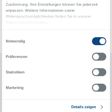
Zustimmung. Ihre Einstellungen können Sie jederzeit
anpassen. Weitere Informationen sowie
Zurück zur Übersicht
Widerspruchsmöglichkeiten finden Sie in unserer
Alle Meldungen des Alfried Krupp Krankenhaus
Datenschutzinformation.
Einwilligungsauswahl
Notwendig
Präferenzen
Kontakt
Statistiken
Klinik für Kardiologie, Elektrophysiologie,
Nephrologie, Altersmedizin und Intensivmedizin
Marketing
Alfried Krupp Krankenhaus
Rüttenscheid
Alfried-Krupp-Straße 21
Details zeigen
45131 Essen