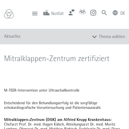
DE
Notfall
deutsch
english
Zentrale
Anfahrt
Notfall
Aktuelles
Thema wählen
0201 434-1
Rüttenscheid
0201 805-0
Steele
116 117
Notdienstpraxen
Alle Meldungen
Mitralklappen-Zentrum zertifiziert
Veranstaltungen
Newsletter
Zum Instagram-Profil
Zum YouTube-Kanal
M-TEER-Intervention unter Ultraschallkontrolle
Presse
Entscheidend für den Behandlungserfolg ist die sorgfältige
Mediathek
echokardiografische Voruntersuchung und Patientenauswahl.
Mitralklappen-Zentrum (DGK) am Alfried Krupp Krankenhaus:
Chefarzt Prof. Dr. med. Hagen Kälsch, Abteilungsarzt Dr. med. Moritz
Lambers, Oberarzt Dr. med. Matthias Riebisch, Fachärztin Dr. med. Diana