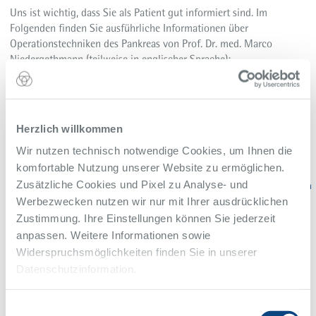
Uns ist wichtig, dass Sie als Patient gut informiert sind. Im
Folgenden finden Sie ausführliche Informationen über
Operationstechniken des Pankreas von Prof. Dr. med. Marco
Niedergethmann (teilweise in englischer Sprache):
Informationen über die Operation an der Bauchspeicheldrüse
Innovative Technik bei Pankreasoperationen
Herzlich willkommen
Operationstechnik Anastomose
Wir nutzen technisch notwendige Cookies, um Ihnen die
Operationstechnik Pankreas
komfortable Nutzung unserer Website zu ermöglichen.
Zusätzliche Cookies und Pixel zu Analyse- und
Schnelle Rehabilitation nach Operationen im Bauch- und Brustraum
(fast track)
Werbezwecken nutzen wir nur mit Ihrer ausdrücklichen
Zustimmung. Ihre Einstellungen können Sie jederzeit
anpassen. Weitere Informationen sowie
Widerspruchsmöglichkeiten finden Sie in unserer
Datenschutzinformation.
Einwilligungsauswahl