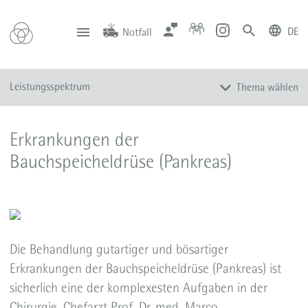
DE
Notfall
deutsch
english
Zentrale
Anfahrt
Notfall
Leistungsspektrum
Thema wählen
0201 434-1
Rüttenscheid
0201 805-0
Steele
116 117
Notdienstpraxen
Überblick
Erkrankungen der
Speiseröhre und Magen
Bauchspeicheldrüse (Pankreas)
Bauchspeicheldrüse
Dünn-, Dick- und Mastdarm
Proktologie (Enddarm)
Leber
Die Behandlung gutartiger und bösartiger
Gallenblase und Gallengänge
Erkrankungen der Bauchspeicheldrüse (Pankreas) ist
Endokrine Chirurgie
sicherlich eine der komplexesten Aufgaben in der
Adipositas
Chirurgie. Chefarzt Prof. Dr. med. Marco