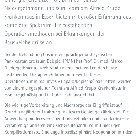
Bruchoperationen (Hernien)
Niedergethmann und sein Team am Alfried Krupp
Thoraxchirurgie
Krankenhaus in Essen bieten mit großer Erfahrung das
Minimal invasive Chirurgie
komplette Spektrum der bestehenden
Roboterassistierte Chirurgie
Operationsmethoden bei Erkrankungen der
Bauspeicheldrüse an.
Bei der Behandlung bösartiger, gutartiger und zystischer
Pankreastumore (zum Beispiel IPMN) hat Prof. Dr. med. Marco
Niedergethmann durch Studien entscheidend an den heute
bestehenden Therapierichtlinien mitgewirkt. Diese
Operationen, minimal invasiv (laparoskopische) oder offen, werden
von einem eingespielten Team am Alfried Krupp Krankenhaus in
Essen regelmäßig und in hoher Zahl ausgeführt.
Die wichtige Vorbereitung und Nachsorge des Eingriffs ist auf
Grund langjähriger Erfahrung in diesem Gebiet gewährleistet. Die
Anwendung modernster Operationstechniken und standardisierte
Verfahren garantieren eine sichere Behandlung mit niedriger
Komplikationsrate. Eine enge interdisziplinäre Kooperation mit den